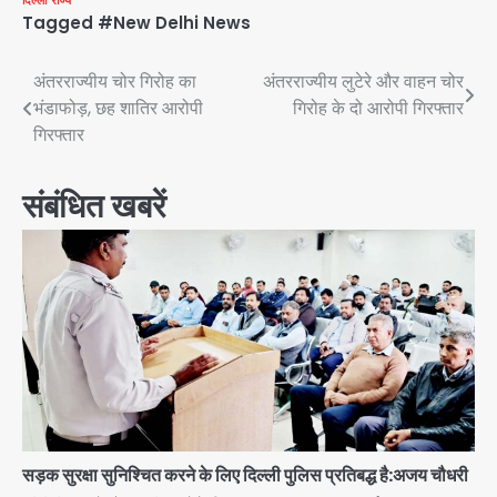
दिल्ली
राज्य
Tagged
#New Delhi News
Post
अंतरराज्यीय चोर गिरोह का
अंतरराज्यीय लुटेरे और वाहन चोर
भंडाफोड़, छह शातिर आरोपी
गिरोह के दो आरोपी गिरफ्तार
navigation
गिरफ्तार
संबंधित खबरें
सड़क सुरक्षा सुनिश्चित करने के लिए दिल्ली पुलिस प्रतिबद्ध है:अजय चौधरी