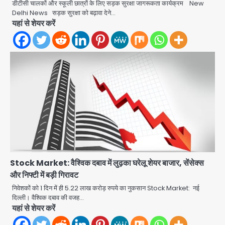
डीटीसी चालकों और स्कूली छात्रों के लिए सड़क सुरक्षा जागरूकता कार्यक्रम New
Delhi News सड़क सुरक्षा को बढ़ावा देने…
यहां से शेयर करें
Stock Market: वैश्विक दबाव में लुढ़का घरेलू शेयर बाजार, सेंसेक्स
और निफ्टी में बड़ी गिरावट
निवेशकों को 1 दिन में ही 5.22 लाख करोड़ रुपये का नुकसान Stock Market: नई
Second Monday of Sawan: सावन
दिल्ली। वैश्विक दबाव की वजह…
के दूसरे सोमवार पर शिवालयों में आस्था का
यहां से शेयर करें
सैलाब
Avinash Kumar
2