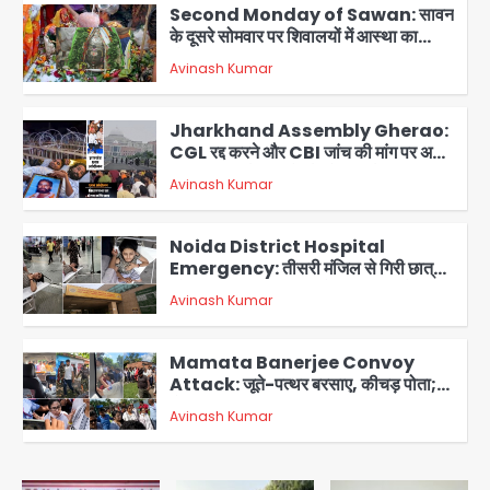
Second Monday of Sawan: सावन
के दूसरे सोमवार पर शिवालयों में आस्था का
सैलाब
Avinash Kumar
2
Jharkhand Assembly Gherao:
CGL रद्द करने और CBI जांच की मांग पर अड़े
छात्र, वाटर कैनन और बैरिकेडिंग तैनात
Avinash Kumar
3
Noida District Hospital
Emergency: तीसरी मंजिल से गिरी छात्रा
को नहीं मिला इलाज, प्राइवेट अस्पताल में भर्ती
Avinash Kumar
4
Mamata Banerjee Convoy
Attack: जूते-पत्थर बरसाए, कीचड़ पोता;
बोलीं- ‘माथा फट जाता’
Avinash Kumar
5
JPSC-JSSC exam scam: अनशन