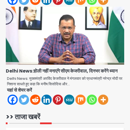
Jharkhand Assembly Gherao:
CGL रद्द करने और CBI जांच की मांग पर अड़े
छात्र, वाटर कैनन और बैरिकेडिंग तैनात
Avinash Kumar
3
Noida District Hospital
Emergency: तीसरी मंजिल से गिरी छात्रा
को नहीं मिला इलाज, प्राइवेट अस्पताल में भर्ती
Avinash Kumar
4
Delhi News:होली नहीं मनाएंगे सीएम केजरीवाल, दिनभर करेंगे ध्यान
Mamata Banerjee Convoy
Attack: जूते-पत्थर बरसाए, कीचड़ पोता;
Delhi News: मुख्यमंत्री अरविंद केजरीवाल ने मंगलवार को प्रधानमंत्री नरेन्द्र मोदी पर
बोलीं- ‘माथा फट जाता’
निशाना साधते हुए कहा कि मनीष सिसोदिया और…
Avinash Kumar
5
यहां से शेयर करें
JPSC-JSSC exam scam: अनशन
पर बैठे देवेंद्रनाथ महतो का छात्रों ने कंधों पर
निकाला विधानसभा घेराव मार्च
>> ताजा खबरें
jai hind janab
1