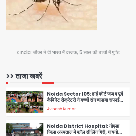
गाजियाबाद कांग्रेस के सह-पर्यवेक्षक बने
सतेन्द्र शर्मा, गौतमबुद्धनगर नेताओं ने जताया
Avinash Kumar
आभार
4
Noida Bal Bharati School
Notice: सेक्टर-21 के बाल भारती स्कूल में
बिना खिड़की-वेंटिलेशन बेसमेंट में चल रही थी
Avinash Kumar
8वीं की क्लास, NCPCR की शिकायत पर
5
Post
India: जीका ने दी भारत में दस्तक, 5 साल की बच्ची में पुष्टि
भेजा नोटिस
Assam Floods: सलमान खान का
navigation
‘आशियाना’ अभियान – 500 बाढ़रोधी घर,
220 तैयार; जुबीन गर्ग की विरासत और बॉलीवुड
>> ताजा खबरें
Avinash Kumar
सितारों का जमीनी सहयोग
1
Noida Sector 105: हाई कोर्ट जज व पूर्व
कैबिनेट सेक्रेटरी ने बच्चों संग चलाया सफाई
अभियान, 160 किलो कूड़ा हटाया
Avinash Kumar
2
Noida District Hospital: नोएडा
जिला अस्पताल में फॉल सीलिंग गिरी, गायनो