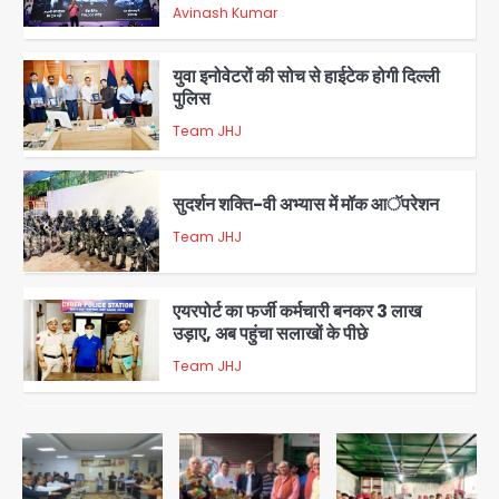
संदेश, बीजेपी का वार
Avinash Kumar
2
युवा इनोवेटरों की सोच से हाईटेक होगी दिल्ली
पुलिस
Team JHJ
3
सुदर्शन शक्ति-वी अभ्यास में मॉक आॅपरेशन
Team JHJ
4
एयरपोर्ट का फर्जी कर्मचारी बनकर 3 लाख
उड़ाए, अब पहुंचा सलाखों के पीछे
Team JHJ
5
Noida Sector-49: सेक्टर-49 में 18
साल की मेड ने की खुदकुशी, शरीर पर नहीं मिली
कोई बाहरी
Avinash Kumar
1