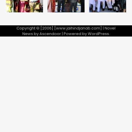
Copyright © [2006] [www.jaihindjanab.com] | Novel
News by
Ascendoor
| Powered by
WordPress
.