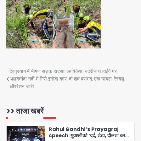
पुलिस
Team JHJ
3
सुदर्शन शक्ति-वी अभ्यास में मॉक आॅपरेशन
Team JHJ
4
एयरपोर्ट का फर्जी कर्मचारी बनकर 3 लाख
उड़ाए, अब पहुंचा सलाखों के पीछे
Post
देवप्रयाग में भीषण सड़क हादसा: ऋषिकेश-बदरीनाथ हाईवे पर
अलकनंदा नदी में गिरी इनोवा कार, दो शव बरामद, एक घायल, रेस्क्यू
Team JHJ
5
navigation
ऑपरेशन जारी
Noida Sector-49: सेक्टर-49 में 18
साल की मेड ने की खुदकुशी, शरीर पर नहीं मिली
कोई बाहरी
>> ताजा खबरें
Avinash Kumar
1
Rahul Gandhi’s Prayagraj
speech: युवाओं को ‘दर्द, डेटा, दौलत’ का