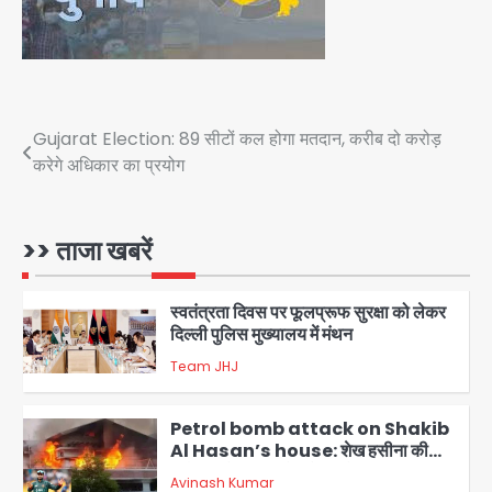
साल से कैंसर से जूझ रहे थे
Avinash Kumar
4
डीएम अस्मिता लाल ने गोद में उठाकर दिया
अपनत्व का सहारा
Team JHJ
Post
Gujarat Election: 89 सीटों कल होगा मतदान, करीब दो करोड़
5
करेगे अधिकार का प्रयोग
navigation
आॅपरेशन विस्टा 1.0: वीजा शर्तों का उल्लंघन
करने वाले 11 बांग्लादेशी नागरिक सेंट्रल जिला
पुलिस के हत्थे चढ़े
>> ताजा खबरें
Team JHJ
1
स्वतंत्रता दिवस पर फूलप्रूफ सुरक्षा को लेकर
दिल्ली पुलिस मुख्यालय में मंथन
Team JHJ
2
Petrol bomb attack on Shakib
Al Hasan’s house: शेख हसीना की
वर्चुअल प्रेस कॉन्फ्रेंस में जुड़ने पर भड़का
Avinash Kumar