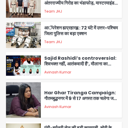
आॅपरेशन ह्यप्रहारह्ण : 72 घंटे में उत्तर-पश्चिम
जिला पुलिस का बड़ा एक्शन
Team JHJ
4
Sajid Rashidi’s controversial:
शिवभक्त नहीं, आतंकवादी हैं’, मौलाना का
कांवड़ियों पर विवादित बयान, BJP विधायक ने
Avinash Kumar
कराई FIR, NSA की मांग
5
Har Ghar Tiranga Campaign:
गौतमबुद्धनगर में 9 से 17 अगस्त तक चलेगा जन-
जागरूकता महाअभियान, डीएम ने की समीक्षा
Avinash Kumar
बैठक
1
एंटी-बर्गलरी सेल की बड़ी कामयाबी, चोरी के
माल की खरीद-फरोख्त करने वाले गिरोह का
भंडाफोड़
Team JHJ
2