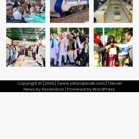
Copyright © [2006] [www.jaihindjanab.com] | Novel
News by
Ascendoor
| Powered by
WordPress
.