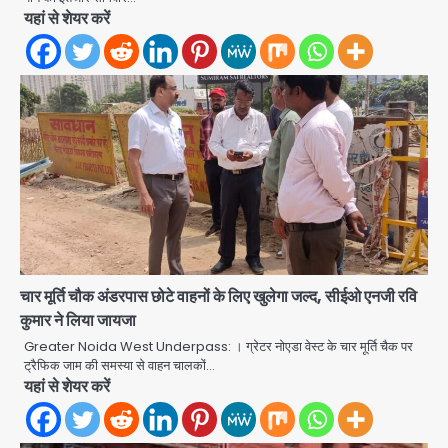
यहां से शेयर करें
एंटी-बर्गलरी सेल की बड़ी कामयाबी, चोरी के
माल की खरीद-फरोख्त करने वाले गिरोह का
भंडाफोड़
Team JHJ
2
सरकारी भर्ती परीक्षाओं में नकल कराने वाले
अंतरराज्यीय गिरोह का भंडाफोड़, मास्टरमाइंड
चार मूर्ति चौक अंडरपास छोटे वाहनों के लिए खुलेगा जल्द, सीईओ एनजी रवि
समेत 7 गिरफ्तार
Team JHJ
कुमार ने लिया जायजा
3
Greater Noida West Underpass: । ग्रेटर नोएडा वेस्ट के चार मूर्ति चैक पर
आॅपरेशन ह्यप्रहारह्ण : 72 घंटे में उत्तर-पश्चिम
ट्रैफिक जाम की समस्या से वाहन चालकों…
जिला पुलिस का बड़ा एक्शन
यहां से शेयर करें
Team JHJ
4