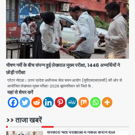
Sajid Rashidi’s controversial:
शिवभक्त नहीं, आतंकवादी हैं’, मौलाना का
कांवड़ियों पर विवादित बयान, BJP विधायक ने
Avinash Kumar
कराई FIR, NSA की मांग
5
Har Ghar Tiranga Campaign:
गौतमबुद्धनगर में 9 से 17 अगस्त तक चलेगा जन-
जागरूकता महाअभियान, डीएम ने की समीक्षा
Avinash Kumar
बैठक
भीषण गर्मी के बीच संपन्न हुई लेखपाल मुख्य परीक्षा, 1446 अभ्यर्थियों ने
1
छोड़ी परीक्षा
एंटी-बर्गलरी सेल की बड़ी कामयाबी, चोरी के
ग्रेटर नोएडा। उत्तर प्रदेश अधीनस्थ सेवा चयन आयोग (यूपीएसएसएससी) की ओर से
माल की खरीद-फरोख्त करने वाले गिरोह का
आयोजित लेखपाल मुख्य परीक्षा-2026 बृहस्पतिवार को जिले के…
भंडाफोड़
यहां से शेयर करें
Team JHJ
2
सरकारी भर्ती परीक्षाओं में नकल कराने वाले
अंतरराज्यीय गिरोह का भंडाफोड़, मास्टरमाइंड
>> ताजा खबरें
समेत 7 गिरफ्तार
Team JHJ
3