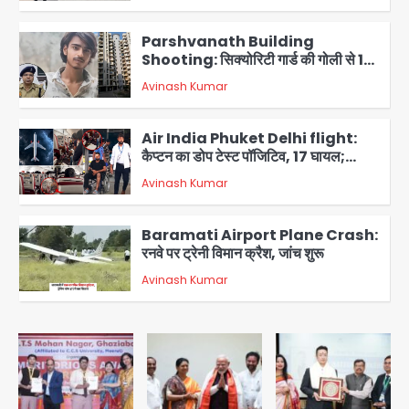
2
Parshvanath Building
Shooting: सिक्योरिटी गार्ड की गोली से 17
वर्षीय किशोर की मौत
Avinash Kumar
3
Air India Phuket Delhi flight:
कैप्टन का डोप टेस्ट पॉजिटिव, 17 घायल;
DGCA जांच जारी
Avinash Kumar
4
Baramati Airport Plane Crash:
रनवे पर ट्रेनी विमान क्रैश, जांच शुरू
Avinash Kumar
5
Shaheen Bagh News: बारिश के बाद
शाहीन बाग में जलभराव और गड्ढे, सीवर काम से
लोग परेशान
Avinash Kumar
1