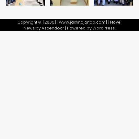
Copyright © [2006] [www.jaihindjanab.com] | Novel
News by
Ascendoor
| Powered by
WordPress
.