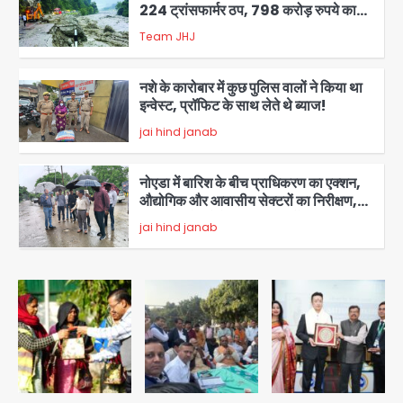
224 ट्रांसफार्मर ठप, 798 करोड़ रुपये का
नुकसान
Team JHJ
3
नशे के कारोबार में कुछ पुलिस वालों ने किया था
इन्वेस्ट, प्रॉफिट के साथ लेते थे ब्याज!
jai hind janab
4
नोएडा में बारिश के बीच प्राधिकरण का एक्शन,
औद्योगिक और आवासीय सेक्टरों का निरीक्षण,
जलभराव रोकने के दिए सख्त निर्देश
jai hind janab
5
थाईलैंड के स्कूल में गोलीबारी, 3 छात्रों समेत 6
लोगों की मौत; 15 घायल
Team JHJ
1
Thailand School Shooting:
बैंकॉक के पास स्कूल में छात्र ने की अंधाधुंध