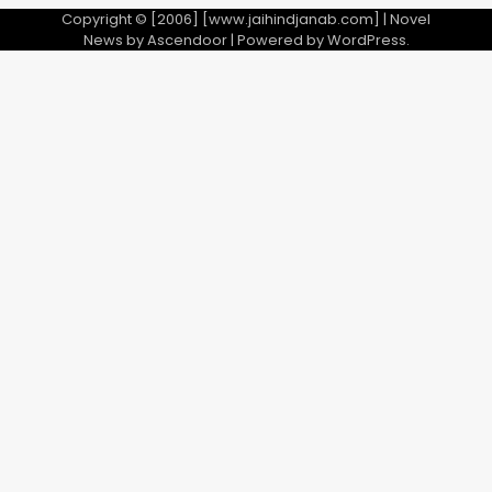
Copyright © [2006] [www.jaihindjanab.com] | Novel
News by
Ascendoor
| Powered by
WordPress
.