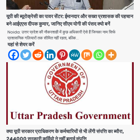
यूपी की ब्यूरोक्रेसी का पावर सेंटर: ईमानदार और सख्त प्रशासक की पहचान
बने आईएएस दीपक कुमार, जानिए सीएम योगी की पंसद क्यो बनें
Noida: उत्तर प्रदेश की नौकरशाही में कुछ अधिकारी ऐसे हैं जिनका नाम सिर्फ
प्रशासनिक गलियारों तक सीमित नहीं रहता, बल्कि…
Jewar Medical Hub: जेवर में बनेगा
यहां से शेयर करें
एम्स से बेहतर मेडिकल हब, सीएम योगी को लिखा
पत्र
Avinash Kumar
2
Assam Floods: सलमान खान का
‘आशियाना’ अभियान – 500 बाढ़रोधी घर,
220 तैयार; जुबीन गर्ग की विरासत और बॉलीवुड
Avinash Kumar
सितारों का जमीनी सहयोग
3
Noida Sector 105: हाई कोर्ट जज व पूर्व
कैबिनेट सेक्रेटरी ने बच्चों संग चलाया सफाई
अभियान, 160 किलो कूड़ा हटाया
Avinash Kumar
4
क्या यूपी सरकार प्राधिकरण के कर्मचारियों से भी लेंगी संपत्ति का ब्यौरा,
244000 सरकारी कर्मियो ने नहीं बताई संपत्ति