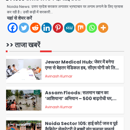
Noida District Hospital: नोएडा
जिला अस्पताल में फॉल सीलिंग गिरी, गायनो
Noida News: उत्तर प्रदेश सरकार लगातार भ्रष्टाचार पर लगाम लगाने के लिए प्रयास
OT गैलरी में बड़ा हादसा टला; मरीजों की सुरक्षा
कर रही है। उसी कड़ी में सरकारी…
Avinash Kumar
पर उठे सवाल
5
यहां से शेयर करें
एयरपोर्ट का फर्जी कर्मचारी बनकर 3 लाख
उड़ाए, अब पहुंचा सलाखों के पीछे
>> ताजा खबरें
Team JHJ
1
Jewar Medical Hub: जेवर में बनेगा
एम्स से बेहतर मेडिकल हब, सीएम योगी को लिखा
पत्र
Avinash Kumar
2
Assam Floods: सलमान खान का
‘आशियाना’ अभियान – 500 बाढ़रोधी घर,
220 तैयार; जुबीन गर्ग की विरासत और बॉलीवुड
Avinash Kumar
सितारों का जमीनी सहयोग
3
Noida Sector 105: हाई कोर्ट जज व पूर्व
कैबिनेट सेक्रेटरी ने बच्चों संग चलाया सफाई