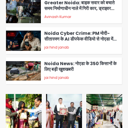
Greater Noida: बाइक सवार को बचाते
समय निर्माणाधीन नाले में गिरी कार, ड्राइवर
बाल-बाल बचा
Avinash Kumar
3
Noida Cyber Crime: PM मोदी-
सीतारमण के AI डीपफेक वीडियो से नोएडा में
बुजुर्ग से 70 लाख की ठगी
jai hind janab
4
Noida News: नोएडा के 350 किसानों के
लिए बड़ी खुशखबरी
jai hind janab
5
Student protest in Ranchi: छात्र
पुलिस से भिड़े, आंसू गैस और वाटर कैनन का
इस्तेमाल
Avinash Kumar
1
JP Greens Cosmos Society: