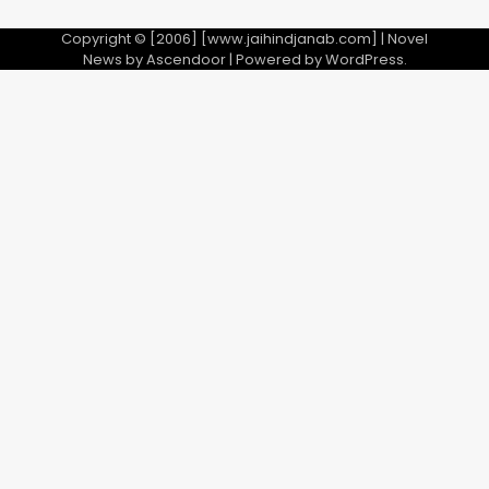
Copyright © [2006] [www.jaihindjanab.com] | Novel
News by
Ascendoor
| Powered by
WordPress
.