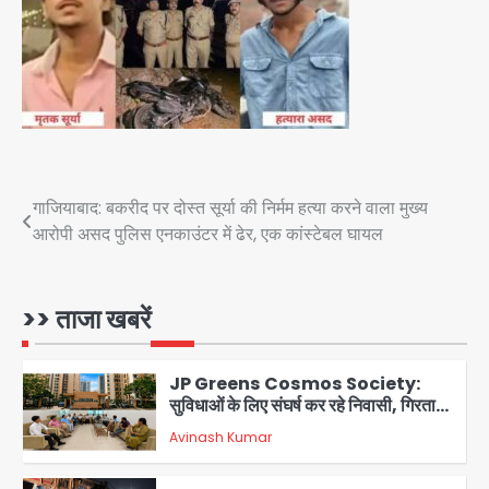
Noida Cyber Crime: PM मोदी-
सीतारमण के AI डीपफेक वीडियो से नोएडा में
बुजुर्ग से 70 लाख की ठगी
jai hind janab
4
Noida News: नोएडा के 350 किसानों के
लिए बड़ी खुशखबरी
Post
गाजियाबाद: बकरीद पर दोस्त सूर्या की निर्मम हत्या करने वाला मुख्य
jai hind janab
5
आरोपी असद पुलिस एनकाउंटर में ढेर, एक कांस्टेबल घायल
navigation
Student protest in Ranchi: छात्र
पुलिस से भिड़े, आंसू गैस और वाटर कैनन का
इस्तेमाल
>> ताजा खबरें
Avinash Kumar
1
JP Greens Cosmos Society:
सुविधाओं के लिए संघर्ष कर रहे निवासी, गिरता
प्लास्टर और कमजोर सुरक्षा बनी बड़ी चुनौती
Avinash Kumar
2