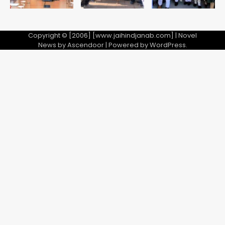
Copyright © [2006] [www.jaihindjanab.com] | Novel
News by
Ascendoor
| Powered by
WordPress
.