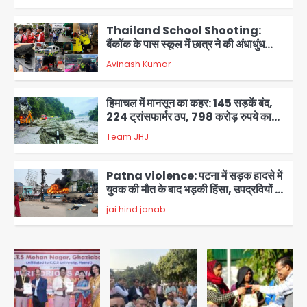
Thailand School Shooting:
बैंकॉक के पास स्कूल में छात्र ने की अंधाधुंध
फायरिंग, हमलावर सहित सात की मौत, 15
Avinash Kumar
घायल
4
हिमाचल में मानसून का कहर: 145 सड़कें बंद,
224 ट्रांसफार्मर ठप, 798 करोड़ रुपये का
नुकसान
Team JHJ
5
Patna violence: पटना में सड़क हादसे में
युवक की मौत के बाद भड़की हिंसा, उपद्रवियों ने
फूंकीं 10 गाड़ियां, ट्रैफिक पोस्ट और स्लीपर
jai hind janab
बस भी जलाई, NH-30 जाम
1
Green Arch Society: सेविअर ग्रीन
आर्च में दूषित पानी में मिला ई-कोलाई, अथॉरिटी
ने शुरू की सैंपलिंग जांच
jai hind janab
2