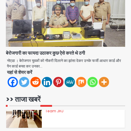
फरार आरोपी
Team JHJ
3
डबल मर्डर का मुख्य साजिशकर्ता क्राइम ब्रांच
के हत्थे
बेरोजगारी का फायदा उठाकर कुछ ऐसे करते थे ठगी
Team JHJ
नोएडा । बेरोजगार युवकों को नौकरी दिलाने का झांसा देकर उनके फर्जी आधार कार्ड और
पैन कार्ड बनवा कर उनका…
यहां से शेयर करें
4
रोहित चौधरी गैंग का कुख्यात बदमाश राजस्थान
>> ताजा खबरें
से गिरफ्तार
Team JHJ
5