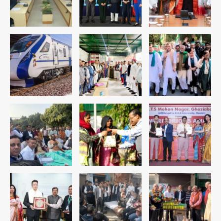
Team JHJ
4
रोहित चौधरी गैंग का कुख्यात बदमाश राजस्थान
से गिरफ्तार
Team JHJ
5
पुरा महादेव से बेटियों के स्वास्थ्य और सुरक्षा का
संदेश
Team JHJ
1
अब पहला स्थान हासिल करना लक्ष्य: डीएम
Team JHJ