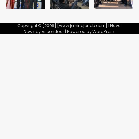
2
28 साल बाद कानून के शिकंजे में आया हत्या का
फरार आरोपी
Copyright © [2006] [www.jaihindjanab.com] | Novel
News by
Ascendoor
| Powered by
WordPress
.
Team JHJ
3
डबल मर्डर का मुख्य साजिशकर्ता क्राइम ब्रांच
के हत्थे
Team JHJ
4
रोहित चौधरी गैंग का कुख्यात बदमाश राजस्थान
से गिरफ्तार