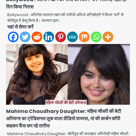
दिन किया निराश
सरकारी भर्ती परीक्षाओं में नकल कराने वाले
अंतरराज्यीय गिरोह का भंडाफोड़, मास्टरमाइंड
Bollywood : अभिनेता सलमान खान की भतीजी अलिजे अग्निहोत्री ने फिल्म ‘फर्रे’ से
समेत 7 गिरफ्तार
बॉलीवुड में डेब्यू किया है। सलमान द्वारा…
Team JHJ
यहां से शेयर करें
3
आॅपरेशन ह्यप्रहारह्ण : 72 घंटे में उत्तर-पश्चिम
जिला पुलिस का बड़ा एक्शन
Team JHJ
4
Sajid Rashidi’s controversial:
शिवभक्त नहीं, आतंकवादी हैं’, मौलाना का
कांवड़ियों पर विवादित बयान, BJP विधायक ने
Avinash Kumar
कराई FIR, NSA की मांग
5
Har Ghar Tiranga Campaign:
Mahima Chaudhary Daughter: महिमा चौधरी की बेटी
गौतमबुद्धनगर में 9 से 17 अगस्त तक चलेगा जन-
अरियाना का ट्रेडिशनल लुक वाला वीडियो वायरल, मां की कार्बन कॉपी
जागरूकता महाअभियान, डीएम ने की समीक्षा
Avinash Kumar
कहकर फैंस कर रहे तारीफ
बैठक
Mahima Chaudhary Daughter: बॉलीवुड की सदाबहार अभिनेत्री महिमा चौधरी
1