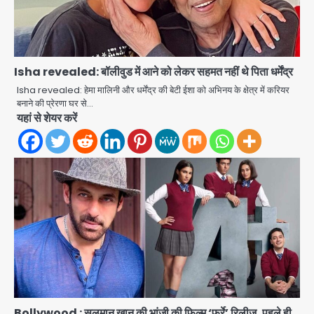
Isha revealed: बॉलीवुड में आने को लेकर सहमत नहीं थे पिता धर्मेंद्र
Isha revealed: हेमा मालिनी और धर्मेंद्र की बेटी ईशा को अभिनय के क्षेत्र में करियर
बनाने की प्रेरणा घर से…
यहां से शेयर करें
एंटी-बर्गलरी सेल की बड़ी कामयाबी, चोरी के
माल की खरीद-फरोख्त करने वाले गिरोह का
भंडाफोड़
Team JHJ
2
Bollywood : सलमान खान की भांजी की फिल्म ‘फर्रे’ रिलीज, पहले ही