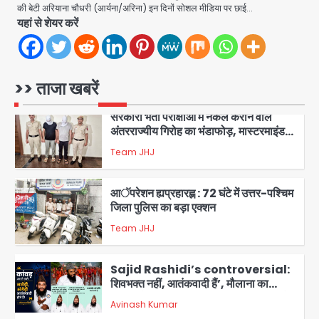
की बेटी अरियाना चौधरी (आर्यना/अरिना) इन दिनों सोशल मीडिया पर छाई…
यहां से शेयर करें
एंटी-बर्गलरी सेल की बड़ी कामयाबी, चोरी के
माल की खरीद-फरोख्त करने वाले गिरोह का
भंडाफोड़
Team JHJ
2
>> ताजा खबरें
सरकारी भर्ती परीक्षाओं में नकल कराने वाले
अंतरराज्यीय गिरोह का भंडाफोड़, मास्टरमाइंड
समेत 7 गिरफ्तार
Team JHJ
3
आॅपरेशन ह्यप्रहारह्ण : 72 घंटे में उत्तर-पश्चिम
जिला पुलिस का बड़ा एक्शन
Team JHJ
4
Sajid Rashidi’s controversial:
शिवभक्त नहीं, आतंकवादी हैं’, मौलाना का
कांवड़ियों पर विवादित बयान, BJP विधायक ने
Avinash Kumar
कराई FIR, NSA की मांग
5