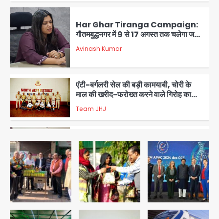
Har Ghar Tiranga Campaign:
गौतमबुद्धनगर में 9 से 17 अगस्त तक चलेगा जन-
जागरूकता महाअभियान, डीएम ने की समीक्षा
Avinash Kumar
बैठक
1
एंटी-बर्गलरी सेल की बड़ी कामयाबी, चोरी के
माल की खरीद-फरोख्त करने वाले गिरोह का
भंडाफोड़
Team JHJ
2
सरकारी भर्ती परीक्षाओं में नकल कराने वाले
अंतरराज्यीय गिरोह का भंडाफोड़, मास्टरमाइंड
समेत 7 गिरफ्तार
Team JHJ
3
आॅपरेशन ह्यप्रहारह्ण : 72 घंटे में उत्तर-पश्चिम
जिला पुलिस का बड़ा एक्शन
Team JHJ
4