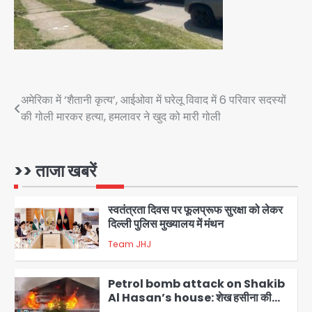
इकलौते विधायक उमाशंकर सिंह का निधन, दो
साल से कैंसर से जूझ रहे थे
Avinash Kumar
4
डीएम अस्मिता लाल ने गोद में उठाकर दिया
अपनत्व का सहारा
Team JHJ
Post
अमेरिका में ‘शैतानी कृत्य’, आईओवा में घरेलू विवाद में 6 परिवार सदस्यों
5
की गोली मारकर हत्या, हमलावर ने खुद को मारी गोली
navigation
आॅपरेशन विस्टा 1.0: वीजा शर्तों का उल्लंघन
करने वाले 11 बांग्लादेशी नागरिक सेंट्रल जिला
पुलिस के हत्थे चढ़े
>> ताजा खबरें
Team JHJ
1
स्वतंत्रता दिवस पर फूलप्रूफ सुरक्षा को लेकर
दिल्ली पुलिस मुख्यालय में मंथन
Team JHJ
2
Petrol bomb attack on Shakib
Al Hasan’s house: शेख हसीना की
वर्चुअल प्रेस कॉन्फ्रेंस में जुड़ने पर भड़का