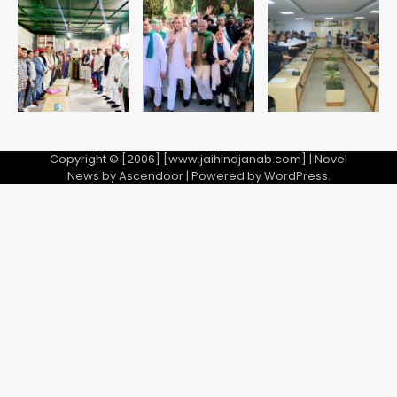
नोएडा में IPS अधिकारी बनकर बुजुर्ग को किया
डिजिटल अरेस्ट, 22 लाख रुपये की ठगी
jai hind janab
5
Copyright © [2006] [www.jaihindjanab.com] | Novel
News by
Ascendoor
| Powered by
WordPress
.