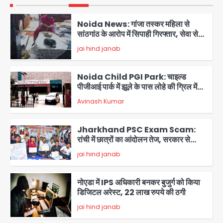
1
Noida News: गांजा तस्कर महिला से
सांठगांठ के आरोप में सिपाही गिरफ्तार, सेवा से
बर्खास्त, कई पुलिसकर्मियों में डर
jai hind janab
2
Noida Child PGI Park: चाइल्ड
पीजीआई पार्क में झूले के पास लोहे की ग्रिल में
उतरा करंट, 7 साल के बच्चे की हालत गंभीर,
Avinash Kumar
बिजली विभाग पर लापरवाही का आरोप
3
Jharkhand PSC Exam Scam:
रांची में छात्रों का आंदोलन तेज, सरकार से
बातचीत को तैयार, रखीं दो बड़ी शर्तें
jai hind janab
4
नोएडा में IPS अधिकारी बनकर बुजुर्ग को किया
डिजिटल अरेस्ट, 22 लाख रुपये की ठगी
jai hind janab
5