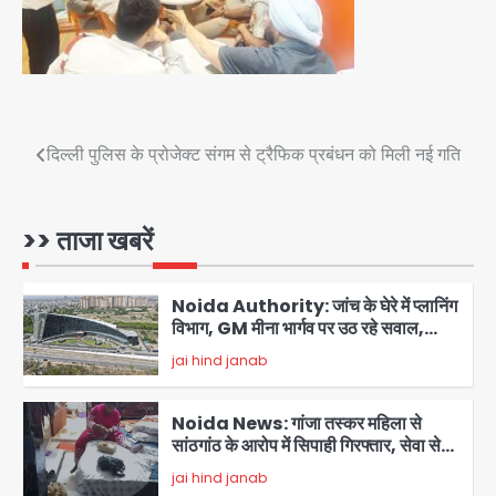
Avinash Kumar
बिजली विभाग पर लापरवाही का आरोप
4
Jharkhand PSC Exam Scam:
रांची में छात्रों का आंदोलन तेज, सरकार से
बातचीत को तैयार, रखीं दो बड़ी शर्तें
jai hind janab
5
Post
दिल्ली पुलिस के प्रोजेक्ट संगम से ट्रैफिक प्रबंधन को मिली नई गति
Noida road repair delays: नोएडा
navigation
में रंगीन लाइटों की चमक, लेकिन सड़कें अभी भी
उखड़ी: प्राधिकरण के सौंदर्यीकरण बनाम आम
>> ताजा खबरें
jai hind janab
आदमी की परेशानी
1
Noida Authority: जांच के घेरे में प्लानिंग
विभाग, GM मीना भार्गव पर उठ रहे सवाल,
कार्रवाई में देरी पर भी चर्चा तेज
jai hind janab
2
Noida News: गांजा तस्कर महिला से
सांठगांठ के आरोप में सिपाही गिरफ्तार, सेवा से
बर्खास्त, कई पुलिसकर्मियों में डर
jai hind janab