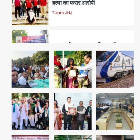
हत्या का फरार आरोपी
Team JHJ
3
डबल मर्डर का मुख्य साजिशकर्ता
क्राइम ब्रांच के हत्थे
Team JHJ
4
रोहित चौधरी गैंग का कुख्यात बदमाश
राजस्थान से गिरफ्तार
Team JHJ
5