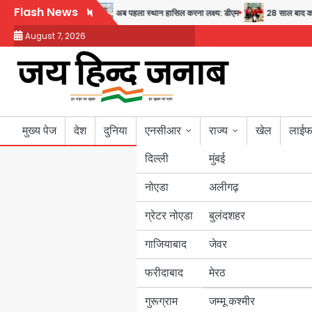
Skip
Flash News
 स्वास्थ्य और सुरक्षा का संदेश
अब पहला स्थान हासिल करना लक्ष्य: डीएम
28 साल बाद कानू
to
August 7, 2026
content
मुख्य पेज
देश
दुनिया
एनसीआर
राज्य
खेल
लाईफ
दिल्ली
मुंबई
नोएडा
उत्तर प्रदेश
अलीगढ़
ग्रेटर नोएडा
बुलंदशहर
बिहार
गाजियाबाद
जेवर
पंजाब
फरीदाबाद
मेरठ
हरियाणा
गुरूग्राम
जम्मू कश्मीर