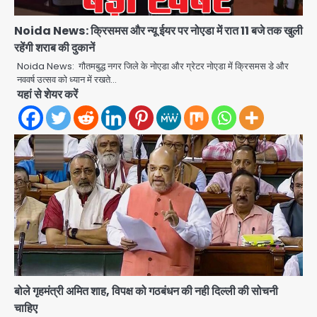
Noida News: क्रिसमस और न्यू ईयर पर नोएडा में रात 11 बजे तक खुली
रहेंगी शराब की दुकानें
स्वतंत्रता दिवस पर फूलप्रूफ सुरक्षा को लेकर
Noida News: गौतमबुद्ध नगर जिले के नोएडा और ग्रेटर नोएडा में क्रिसमस डे और
दिल्ली पुलिस मुख्यालय में मंथन
नववर्ष उत्सव को ध्यान में रखते…
Team JHJ
यहां से शेयर करें
2
Petrol bomb attack on Shakib
Al Hasan’s house: शेख हसीना की
वर्चुअल प्रेस कॉन्फ्रेंस में जुड़ने पर भड़का
Avinash Kumar
गुस्सा, शाकिब अल हसन के मगुरा स्थित घर पर
3
पेट्रोल बम से हमला
Rasra Assembly seat: बसपा के
इकलौते विधायक उमाशंकर सिंह का निधन, दो
साल से कैंसर से जूझ रहे थे
Avinash Kumar
4
डीएम अस्मिता लाल ने गोद में उठाकर दिया
बोले गृहमंत्री अमित शाह, विपक्ष को गठबंधन की नही दिल्ली की सोचनी
अपनत्व का सहारा
चाहिए
Team JHJ