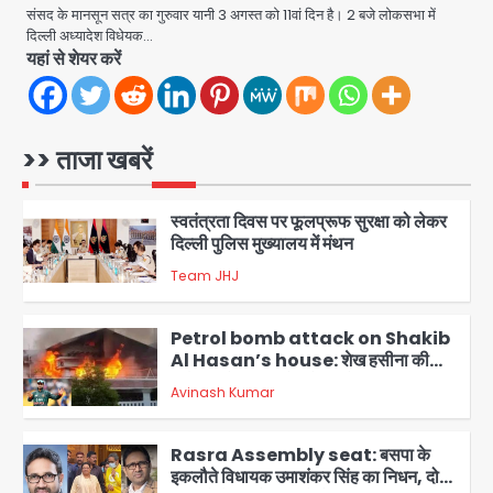
5
संसद के मानसून सत्र का गुरुवार यानी 3 अगस्त को 11वां दिन है। 2 बजे लोकसभा में
दिल्ली अध्यादेश विधेयक…
यहां से शेयर करें
आॅपरेशन विस्टा 1.0: वीजा शर्तों का उल्लंघन
करने वाले 11 बांग्लादेशी नागरिक सेंट्रल जिला
पुलिस के हत्थे चढ़े
Team JHJ
1
>> ताजा खबरें
स्वतंत्रता दिवस पर फूलप्रूफ सुरक्षा को लेकर
दिल्ली पुलिस मुख्यालय में मंथन
Team JHJ
2
Petrol bomb attack on Shakib
Al Hasan’s house: शेख हसीना की
वर्चुअल प्रेस कॉन्फ्रेंस में जुड़ने पर भड़का
Avinash Kumar
गुस्सा, शाकिब अल हसन के मगुरा स्थित घर पर
3
पेट्रोल बम से हमला
Rasra Assembly seat: बसपा के
इकलौते विधायक उमाशंकर सिंह का निधन, दो
साल से कैंसर से जूझ रहे थे
Avinash Kumar
4