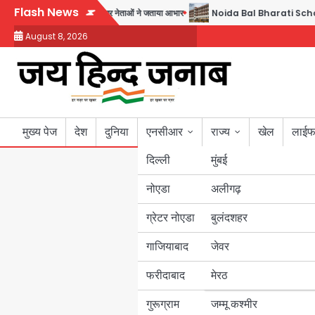
Skip
Flash News
 सतेन्द्र शर्मा, गौतमबुद्धनगर नेताओं ने जताया आभार
Noida Bal Bharati School Notice: 
to
August 8, 2026
content
मुख्य पेज
देश
दुनिया
एनसीआर
राज्य
खेल
लाईफ
दिल्ली
मुंबई
नोएडा
उत्तर प्रदेश
अलीगढ़
ग्रेटर नोएडा
बुलंदशहर
बिहार
गाजियाबाद
जेवर
पंजाब
फरीदाबाद
मेरठ
हरियाणा
गुरूग्राम
जम्मू कश्मीर