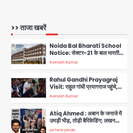
Congress Mission 2027:
गाजियाबाद कांग्रेस के सह-पर्यवेक्षक
बने सतेन्द्र शर्मा, गौतमबुद्धनगर नेताओं
>> ताजा खबरें
Avinash Kumar
1
ने जताया आभार
Noida Bal Bharati School
Notice: सेक्टर-21 के बाल भारती
स्कूल में बिना खिड़की-वेंटिलेशन
Avinash Kumar
2
बेसमेंट में चल रही थी 8वीं की क्लास,
NCPCR की शिकायत पर भेजा
Rahul Gandhi Prayagraj
नोटिस
Visit: राहुल गांधी प्रयागराज पहुंचे,
साथ में प्रियंका की बेटी मिराया; केपी
Avinash Kumar
3
ग्राउंड में छात्रों से संवाद, सिर्फ 5
हजार मौजूद
Atiq Ahmed : अबान के जनाजे में
उमड़ी भीड़, तोड़ी बैरिकेडिंग; लखनऊ
जेल से लखनऊ पहुंचा उमर
jai hind janab