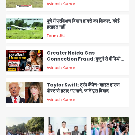
Avinash Kumar
2
पुणे में प्रशिक्षण विमान हादसे का शिकार, कोई
हताहत नहीं
Team JHJ
3
Greater Noida Gas
Connection Fraud: बुजुर्ग से वीडियो
कॉल पर 9.77 लाख की साइबर फ्रॉड
Avinash Kumar
4
Taylor Swift: ट्रंप कैंपेन-व्हाइट हाउस
पोस्ट से हटाए गए गाने, जानें पूरा विवाद
Avinash Kumar
5
Air India Phuket Delhi flight:
कैप्टन का डोप टेस्ट पॉजिटिव, 17 घायल;
DGCA जांच जारी
Avinash Kumar