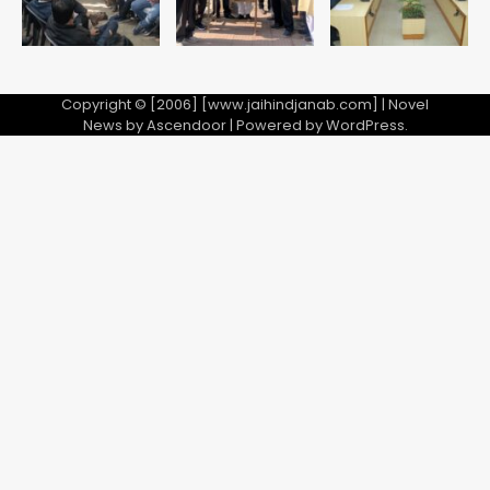
Copyright © [2006] [www.jaihindjanab.com] | Novel
News by
Ascendoor
| Powered by
WordPress
.