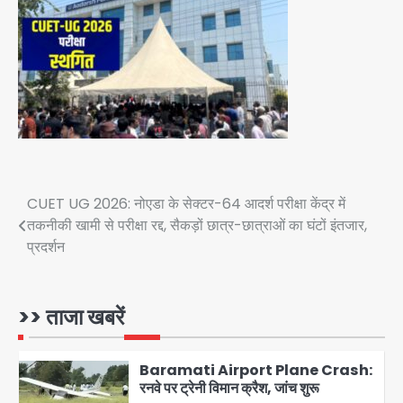
हताहत नहीं
Team JHJ
3
Greater Noida Gas
Connection Fraud: बुजुर्ग से वीडियो
कॉल पर 9.77 लाख की साइबर फ्रॉड
Avinash Kumar
4
Taylor Swift: ट्रंप कैंपेन-व्हाइट हाउस
पोस्ट से हटाए गए गाने, जानें पूरा विवाद
Post
CUET UG 2026: नोएडा के सेक्टर-64 आदर्श परीक्षा केंद्र में
तकनीकी खामी से परीक्षा रद्द, सैकड़ों छात्र-छात्राओं का घंटों इंतजार,
Avinash Kumar
5
navigation
प्रदर्शन
Air India Phuket Delhi flight:
कैप्टन का डोप टेस्ट पॉजिटिव, 17 घायल;
DGCA जांच जारी
>> ताजा खबरें
Avinash Kumar
1
Baramati Airport Plane Crash:
रनवे पर ट्रेनी विमान क्रैश, जांच शुरू