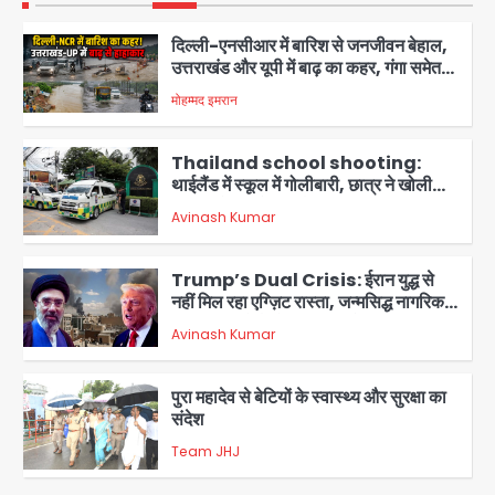
दिल्ली-एनसीआर में बारिश से जनजीवन बेहाल,
उत्तराखंड और यूपी में बाढ़ का कहर, गंगा समेत
कई नदियां उफान पर
मोहम्मद इमरान
2
Thailand school shooting:
थाईलैंड में स्कूल में गोलीबारी, छात्र ने खोली
फायर, दो की मौत, कई घायल
Avinash Kumar
3
Trump’s Dual Crisis: ईरान युद्ध से
नहीं मिल रहा एग्ज़िट रास्ता, जन्मसिद्ध नागरिकता
पर सुप्रीम कोर्ट को दी फिर चुनौती
Avinash Kumar
4
पुरा महादेव से बेटियों के स्वास्थ्य और सुरक्षा का
संदेश
Team JHJ
5
RBI 2027 में ला सकता है ₹10 और ₹20 के