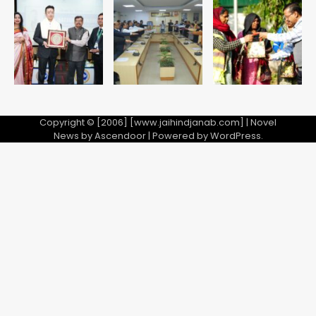
Team JHJ
5
Copyright © [2006] [www.jaihindjanab.com] | Novel
News by
Ascendoor
| Powered by
WordPress
.