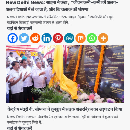
New Delhi News: साइना ने कहा , “जीवन कभी-कभी हमें अलग-
अलग दिशाओं में ले जाता है, और कि तलाक की घोषणा
New Delhi News: भारतीय बैडमिंटन स्टार साइना नेहवाल ने अपने पति और पूर्व
बैडमिंटन खिलाड़ी पारुपल्ली कश्यप से अलग होने…
यहां से शेयर करें
केंद्रीय मंत्री वी. सोमन्ना ने तुमकुर में सड़क अंडरब्रिज का उद्घाटन किया
दिल्ली-एनसीआर में बारिश से जनजीवन बेहाल,
New Delhi news केंद्रीय रेल एवं जल शक्ति राज्य मंत्री वी. सोमन्ना ने बुधवार को
उत्तराखंड और यूपी में बाढ़ का कहर, गंगा समेत
कर्नाटक के तुमकुर जिले में…
कई नदियां उफान पर
मोहम्मद इमरान
यहां से शेयर करें
2