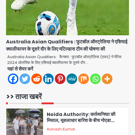
Avinash Kumar
3
Greater Noida (Badalpur):
सरिया लदा कैंटर अनियंत्रित होकर घुसा
किराना दुकान में , ड्राइवर की मौत
Avinash Kumar
4
Australia Asian Qualifiers : फुटबॉल ऑस्ट्रेलिया ने एशियाई
क्वालीफायर के दूसरे दौर के लिए मटिल्डास टीम की घोषणा की
DC Movie Review: लोकेश कनगराज की
एक्टिंग डेब्यू फिल्म विजुअली स्ट्राइकिंग लेकिन
Australia Asian Qualifiers : कैनबरा : फुटबॉल ऑस्ट्रेलिया (एफए) ने पेरिस
स्क्रीनप्ले में कमजोर, लेकिन कहानी अधूरी रह
2024 ओलंपिक के लिए एशियाई क्वालीफायर के दूसरे दौर…
Avinash Kumar
5
गई, 3 स्टार रेटिंग
यहां से शेयर करें
Felix Hospital Noida: फेलिक्स
हॉस्पिटल और नोएडा लोक मंच की पहल, अब
सिर्फ 30 रुपये में मिलेगी 24 घंटे ऑनलाइन
>> ताजा खबरें
Avinash Kumar
1
डॉक्टर परामर्श सुविधा
Noida Authority: कर्तव्यनिष्ठा की
मिसाल, मूसलाधार बारिश के बीच नोएडा
प्राधिकरण ने संभाला मोर्चा, सेक्टर 105
Avinash Kumar
आरडब्ल्यूए ने जताया आभार