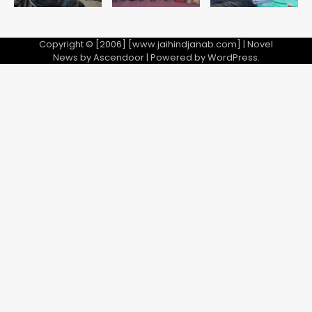
Copyright © [2006] [www.jaihindjanab.com] | Novel
News by
Ascendoor
| Powered by
WordPress
.