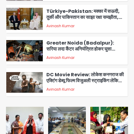
2
Türkiye-Pakistan: मक्का में सऊदी,
तुर्की और पाकिस्तान का साझा रक्षा समझौता,
जानें इसके मायने
Avinash Kumar
3
Greater Noida (Badalpur):
सरिया लदा कैंटर अनियंत्रित होकर घुसा
किराना दुकान में , ड्राइवर की मौत
Avinash Kumar
4
DC Movie Review: लोकेश कनगराज की
एक्टिंग डेब्यू फिल्म विजुअली स्ट्राइकिंग लेकिन
स्क्रीनप्ले में कमजोर, लेकिन कहानी अधूरी रह
Avinash Kumar
5
गई, 3 स्टार रेटिंग
Felix Hospital Noida: फेलिक्स
हॉस्पिटल और नोएडा लोक मंच की पहल, अब
सिर्फ 30 रुपये में मिलेगी 24 घंटे ऑनलाइन
Avinash Kumar
1
डॉक्टर परामर्श सुविधा