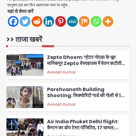
Avinash Kumar
प्रदूषण एक बार फिर खतरनाक स्तर पर पहुंच…
5
यहां से शेयर करें
Shaheen Bagh News: बारिश के बाद
शाहीन बाग में जलभराव और गड्ढे, सीवर काम से
लोग परेशान
Avinash Kumar
>> ताजा खबरें
1
Zepto Dhoom: ग्रेटर नोएडा के धूम
मानिकपुर Zepto वेयरहाउस में वेतन कटौती
को लेकर 100 से ज्यादा कर्मचारियों का विरोध
Avinash Kumar
प्रदर्शन
2
Parshvanath Building
Shooting: सिक्योरिटी गार्ड की गोली से 17
वर्षीय किशोर की मौत
Avinash Kumar
3
Air India Phuket Delhi flight:
कैप्टन का डोप टेस्ट पॉजिटिव, 17 घायल;
DGCA जांच जारी
Avinash Kumar