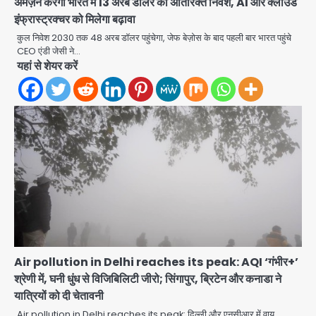
अमेज़न करेगा भारत में 13 अरब डॉलर का अतिरिक्त निवेश, AI और क्लाउड
इंफ्रास्ट्रक्चर को मिलेगा बढ़ावा
कुल निवेश 2030 तक 48 अरब डॉलर पहुंचेगा, जेफ बेज़ोस के बाद पहली बार भारत पहुंचे
CEO एंडी जेसी ने…
यहां से शेयर करें
Zepto Dhoom: ग्रेटर नोएडा के धूम
मानिकपुर Zepto वेयरहाउस में वेतन कटौती
को लेकर 100 से ज्यादा कर्मचारियों का विरोध
Avinash Kumar
प्रदर्शन
2
Parshvanath Building
Shooting: सिक्योरिटी गार्ड की गोली से 17
वर्षीय किशोर की मौत
Avinash Kumar
3
Air India Phuket Delhi flight:
कैप्टन का डोप टेस्ट पॉजिटिव, 17 घायल;
DGCA जांच जारी
Avinash Kumar
4
Air pollution in Delhi reaches its peak: AQI ‘गंभीर+’
श्रेणी में, घनी धुंध से विजिबिलिटी जीरो; सिंगापुर, ब्रिटेन और कनाडा ने
Baramati Airport Plane Crash:
यात्रियों को दी चेतावनी
रनवे पर ट्रेनी विमान क्रैश, जांच शुरू
Air pollution in Delhi reaches its peak: दिल्ली और एनसीआर में वायु