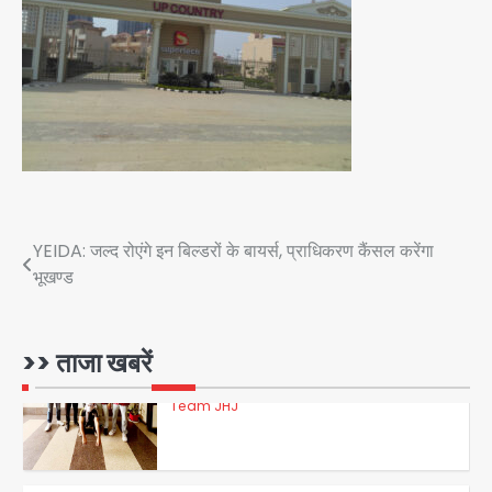
Team JHJ
3
डबल मर्डर का मुख्य साजिशकर्ता क्राइम ब्रांच
के हत्थे
Team JHJ
Post
YEIDA: जल्द रोएंगे इन बिल्डरों के बायर्स, प्राधिकरण कैंसल करेंगा
4
भूखण्ड
navigation
रोहित चौधरी गैंग का कुख्यात बदमाश राजस्थान
>> ताजा खबरें
से गिरफ्तार
Team JHJ
5