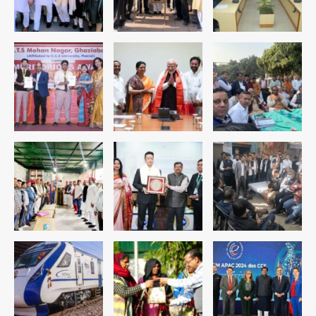
Team JHJ
4
रोहित चौधरी गैंग का कुख्यात बदमाश राजस्थान
से गिरफ्तार
Team JHJ
5
पुरा महादेव से बेटियों के स्वास्थ्य और सुरक्षा का
संदेश
Team JHJ
1
अब पहला स्थान हासिल करना लक्ष्य: डीएम
Team JHJ
2