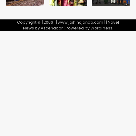
28 साल बाद कानून के शिकंजे में आया हत्या का
फरार आरोपी
Copyright © [2006] [www.jaihindjanab.com] | Novel
News by
Ascendoor
| Powered by
WordPress
.
Team JHJ
3
डबल मर्डर का मुख्य साजिशकर्ता क्राइम ब्रांच
के हत्थे
Team JHJ
4
रोहित चौधरी गैंग का कुख्यात बदमाश राजस्थान
से गिरफ्तार
Team JHJ