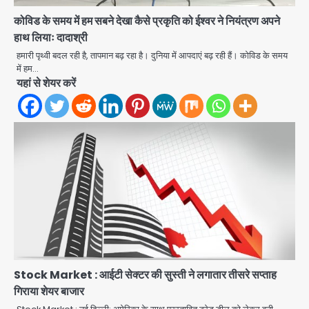
कोविड के समय में हम सबने देखा कैसे प्रकृति को ईश्वर ने नियंत्रण अपने
हाथ लियाः दादाश्री
हमारी पृथ्वी बदल रही है, तापमान बढ़ रहा है। दुनिया में आपदाएं बढ़ रही हैं। कोविड के समय
में हम…
यहां से शेयर करें
Parshvanath Building
Shooting: सिक्योरिटी गार्ड की गोली से 17
Stock Market : आईटी सेक्टर की सुस्ती ने लगातार तीसरे सप्ताह
वर्षीय किशोर की मौत
गिराया शेयर बाजार
Avinash Kumar
2