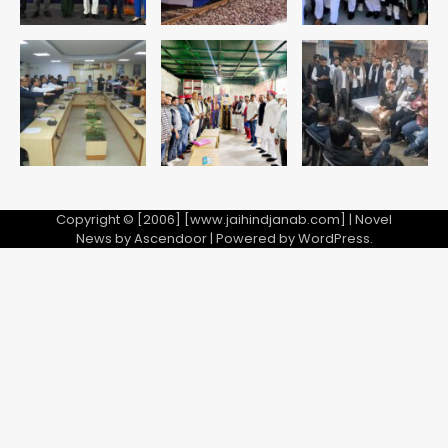
Team JHJ
5
Copyright © [2006] [www.jaihindjanab.com] | Novel
News by
Ascendoor
| Powered by
WordPress
.