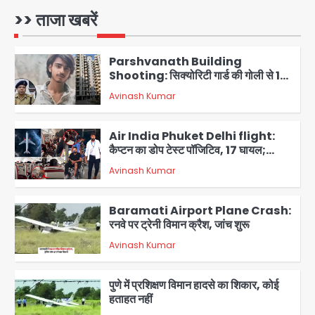
Parshvanath Building
>> ताजा खबरें
Shooting: सिक्योरिटी गार्ड की गोली से 17
वर्षीय किशोर की मौत
Avinash Kumar
2
Air India Phuket Delhi flight:
कैप्टन का डोप टेस्ट पॉजिटिव, 17 घायल;
DGCA जांच जारी
Avinash Kumar
3
Baramati Airport Plane Crash:
रनवे पर ट्रेनी विमान क्रैश, जांच शुरू
Avinash Kumar
4
पुणे में प्रशिक्षण विमान हादसे का शिकार, कोई
हताहत नहीं
Team JHJ
5
Zepto Dhoom: ग्रेटर नोएडा के धूम