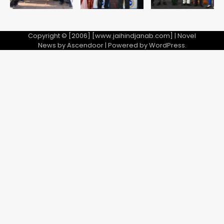
Copyright © [2006] [www.jaihindjanab.com] | Novel
News by
Ascendoor
| Powered by
WordPress
.