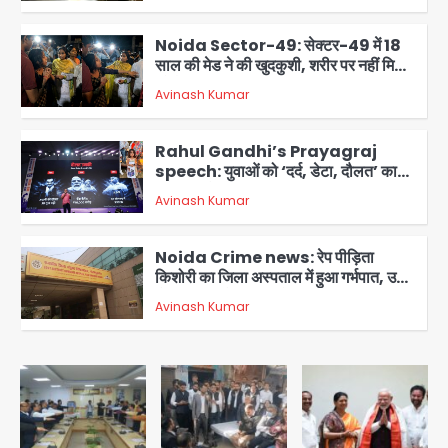
3
Noida Sector-49: सेक्टर-49 में 18
साल की मेड ने की खुदकुशी, शरीर पर नहीं मिली
कोई बाहरी
Avinash Kumar
4
Rahul Gandhi’s Prayagraj
speech: युवाओं को ‘दर्द, डेटा, दौलत’ का
संदेश, बीजेपी का वार
Avinash Kumar
5
Noida Crime news: रेप पीड़िता
किशोरी का जिला अस्पताल में हुआ गर्भपात, उधर
सेक्टर-49 में महिला को मिली ब्लास्ट की धमकी
Avinash Kumar
1
Ranchi JPSC-JSSC Protest: 16वें
दिन भी आंदोलन जारी, CBI जांच और 14th
Exam रद्द करने की मांग
Avinash Kumar
2