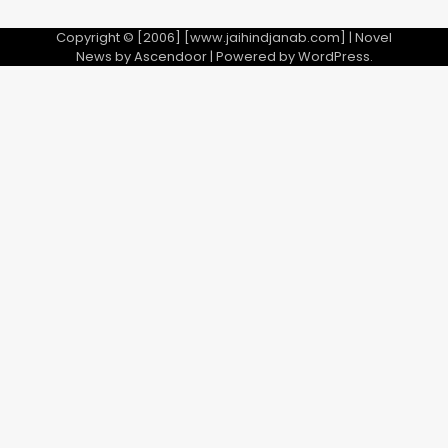
Copyright © [2006] [www.jaihindjanab.com] | Novel
News by
Ascendoor
| Powered by
WordPress
.