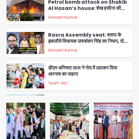
Petrol bomb attack on Shakib
Al Hasan’s house: शेख हसीना की
वर्चुअल प्रेस कॉन्फ्रेंस में जुड़ने पर भड़का
Avinash Kumar
गुस्सा, शाकिब अल हसन के मगुरा स्थित घर पर
3
पेट्रोल बम से हमला
Rasra Assembly seat: बसपा के
इकलौते विधायक उमाशंकर सिंह का निधन, दो
साल से कैंसर से जूझ रहे थे
Avinash Kumar
4
डीएम अस्मिता लाल ने गोद में उठाकर दिया
अपनत्व का सहारा
Team JHJ
5
आॅपरेशन विस्टा 1.0: वीजा शर्तों का उल्लंघन
करने वाले 11 बांग्लादेशी नागरिक सेंट्रल जिला
पुलिस के हत्थे चढ़े
Team JHJ
1
स्वतंत्रता दिवस पर फूलप्रूफ सुरक्षा को लेकर