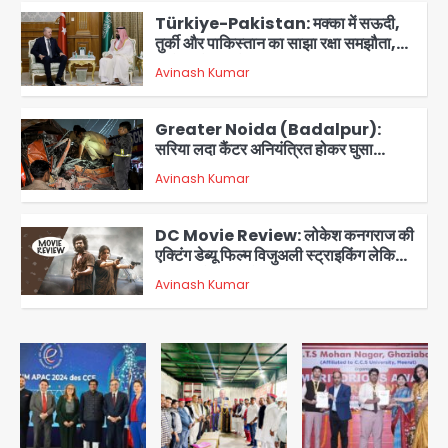
Türkiye-Pakistan: मक्का में सऊदी,
तुर्की और पाकिस्तान का साझा रक्षा समझौता,
जानें इसके मायने
Avinash Kumar
3
Greater Noida (Badalpur):
सरिया लदा कैंटर अनियंत्रित होकर घुसा
किराना दुकान में , ड्राइवर की मौत
Avinash Kumar
4
DC Movie Review: लोकेश कनगराज की
एक्टिंग डेब्यू फिल्म विजुअली स्ट्राइकिंग लेकिन
स्क्रीनप्ले में कमजोर, लेकिन कहानी अधूरी रह
Avinash Kumar
5
गई, 3 स्टार रेटिंग
Felix Hospital Noida: फेलिक्स
हॉस्पिटल और नोएडा लोक मंच की पहल, अब
सिर्फ 30 रुपये में मिलेगी 24 घंटे ऑनलाइन
Avinash Kumar
1
डॉक्टर परामर्श सुविधा
Noida Authority: कर्तव्यनिष्ठा की