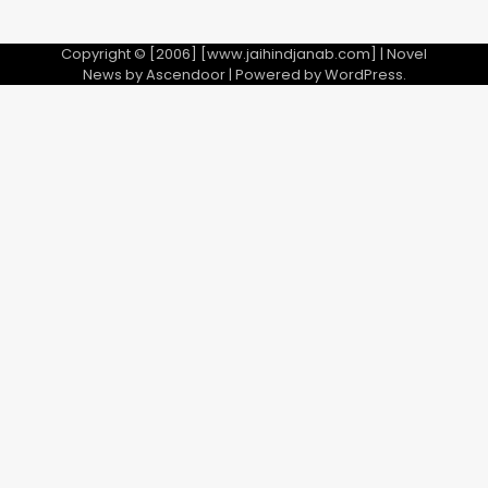
Copyright © [2006] [www.jaihindjanab.com] | Novel
News by
Ascendoor
| Powered by
WordPress
.