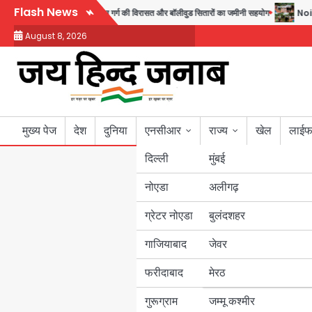
Skip
Flash News
 घर, 220 तैयार; जुबीन गर्ग की विरासत और बॉलीवुड सितारों का जमीनी सहयोग
Noida Sect
to
August 8, 2026
content
मुख्य पेज
देश
दुनिया
एनसीआर
राज्य
खेल
लाईफ
दिल्ली
मुंबई
नोएडा
उत्तर प्रदेश
अलीगढ़
ग्रेटर नोएडा
बुलंदशहर
बिहार
गाजियाबाद
जेवर
पंजाब
फरीदाबाद
मेरठ
हरियाणा
गुरूग्राम
जम्मू कश्मीर