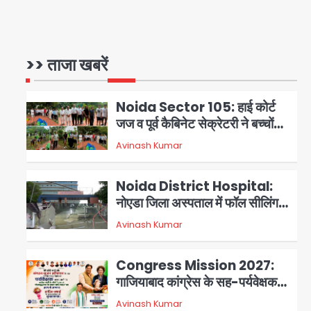
NCPCR की शिकायत पर भेजा
Assam Floods: सलमान खान
नोटिस
का ‘आशियाना’ अभियान – 500
बाढ़रोधी घर, 220 तैयार; जुबीन गर्ग की
>> ताजा खबरें
Avinash Kumar
1
विरासत और बॉलीवुड सितारों का जमीनी
सहयोग
Noida Sector 105: हाई कोर्ट
जज व पूर्व कैबिनेट सेक्रेटरी ने बच्चों
संग चलाया सफाई अभियान, 160
Avinash Kumar
2
किलो कूड़ा हटाया
Noida District Hospital:
नोएडा जिला अस्पताल में फॉल सीलिंग
गिरी, गायनो OT गैलरी में बड़ा हादसा
Avinash Kumar
3
टला; मरीजों की सुरक्षा पर उठे सवाल
Congress Mission 2027:
गाजियाबाद कांग्रेस के सह-पर्यवेक्षक
बने सतेन्द्र शर्मा, गौतमबुद्धनगर नेताओं
Avinash Kumar
4