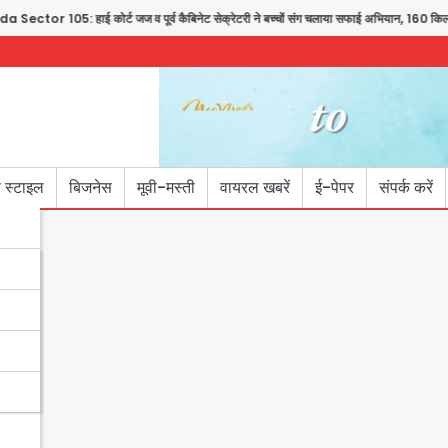
or 105: हाई कोर्ट जज व पूर्व कैबिनेट सेक्रेटरी ने बच्चों संग चलाया सफाई अभियान, 160 किलो कूड़
 स्टाइल
बिजनेस
मूवी-मस्ती
वायरल खबरें
ई-पेपर
संपर्क करें