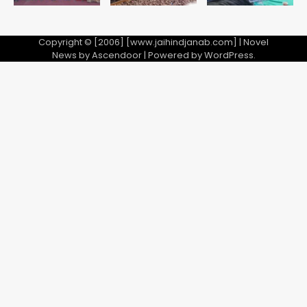
Copyright © [2006] [www.jaihindjanab.com] | Novel
News by
Ascendoor
| Powered by
WordPress
.