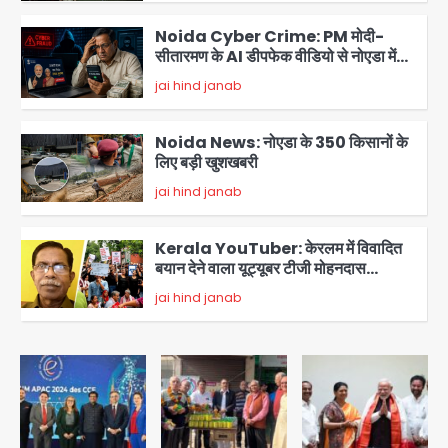
2
Noida Cyber Crime: PM मोदी-
सीतारमण के AI डीपफेक वीडियो से नोएडा में
बुजुर्ग से 70 लाख की ठगी
jai hind janab
3
Noida News: नोएडा के 350 किसानों के
लिए बड़ी खुशखबरी
jai hind janab
4
Kerala YouTuber: केरलम में विवादित
बयान देने वाला यूट्यूबर टीजी मोहनदास
गिरफ्तार, डिजिटल डिवाइस जब्त; जंतर-मंतर
jai hind janab
5
प्रदर्शनकारियों पर की थी आपत्तिजनक टिप्पणी
JP Greens Cosmos Society:
सुविधाओं के लिए संघर्ष कर रहे निवासी, गिरता
प्लास्टर और कमजोर सुरक्षा बनी बड़ी चुनौती
Avinash Kumar
1