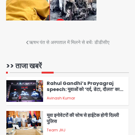
4
एयरपोर्ट का फर्जी कर्मचारी बनकर 3 लाख
उड़ाए, अब पहुंचा सलाखों के पीछे
Team JHJ
5
Post
ऋषभ पंत से अस्पताल में मिलने से बचेंः डीडीसीए
Noida Sector-49: सेक्टर-49 में 18
navigation
साल की मेड ने की खुदकुशी, शरीर पर नहीं मिली
कोई बाहरी
>> ताजा खबरें
Avinash Kumar
1
Rahul Gandhi’s Prayagraj
speech: युवाओं को ‘दर्द, डेटा, दौलत’ का
संदेश, बीजेपी का वार
Avinash Kumar
2
युवा इनोवेटरों की सोच से हाईटेक होगी दिल्ली
पुलिस
Team JHJ