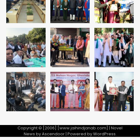
युवा इनोवेटरों की सोच से हाईटेक होगी दिल्ली
पुलिस
Team JHJ
3
सुदर्शन शक्ति-वी अभ्यास में मॉक आॅपरेशन
Team JHJ
4
एयरपोर्ट का फर्जी कर्मचारी बनकर 3 लाख
उड़ाए, अब पहुंचा सलाखों के पीछे
Team JHJ
5
Copyright © [2006] [www.jaihindjanab.com] | Novel
News by
Ascendoor
| Powered by
WordPress
.