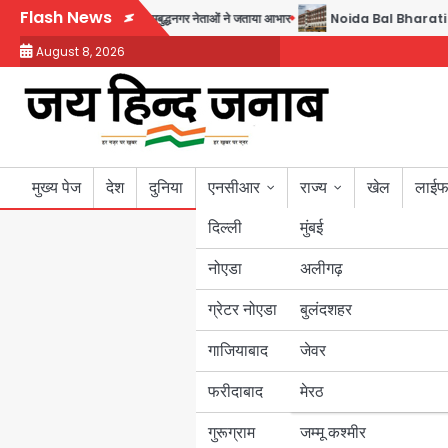
Skip
Flash News
षक बने सतेन्द्र शर्मा, गौतमबुद्धनगर नेताओं ने जताया आभार
Noida Bal Bharati School Not
to
August 8, 2026
content
मुख्य पेज
देश
दुनिया
एनसीआर
राज्य
खेल
लाईफ
दिल्ली
मुंबई
नोएडा
उत्तर प्रदेश
अलीगढ़
ग्रेटर नोएडा
बुलंदशहर
बिहार
गाजियाबाद
जेवर
पंजाब
फरीदाबाद
मेरठ
हरियाणा
गुरूग्राम
जम्मू कश्मीर