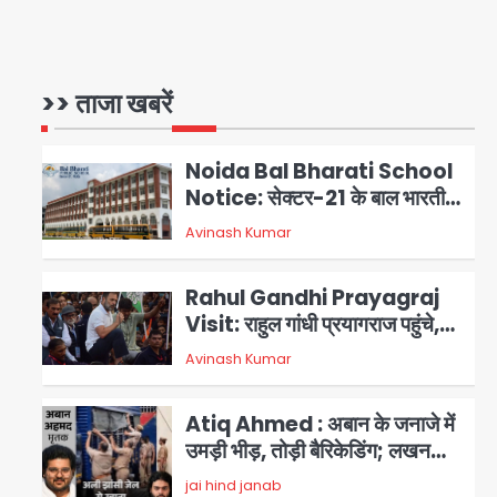
Congress Mission 2027:
गाजियाबाद कांग्रेस के सह-पर्यवेक्षक
बने सतेन्द्र शर्मा, गौतमबुद्धनगर नेताओं
>> ताजा खबरें
Avinash Kumar
1
ने जताया आभार
Noida Bal Bharati School
Notice: सेक्टर-21 के बाल भारती
स्कूल में बिना खिड़की-वेंटिलेशन
Avinash Kumar
2
बेसमेंट में चल रही थी 8वीं की क्लास,
NCPCR की शिकायत पर भेजा
Rahul Gandhi Prayagraj
नोटिस
Visit: राहुल गांधी प्रयागराज पहुंचे,
साथ में प्रियंका की बेटी मिराया; केपी
Avinash Kumar
3
ग्राउंड में छात्रों से संवाद, सिर्फ 5
हजार मौजूद
Atiq Ahmed : अबान के जनाजे में
उमड़ी भीड़, तोड़ी बैरिकेडिंग; लखनऊ
जेल से लखनऊ पहुंचा उमर
jai hind janab