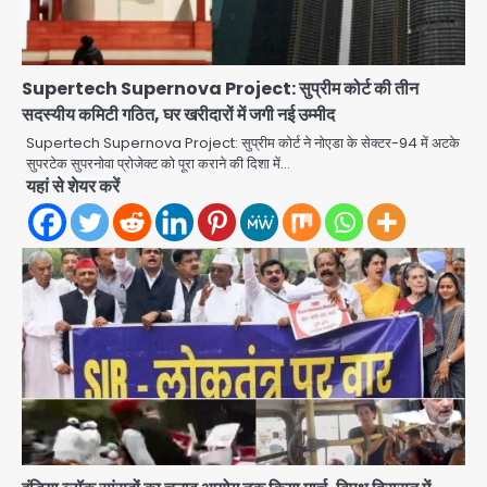
Supertech Supernova Project: सुप्रीम कोर्ट की तीन
सदस्यीय कमिटी गठित, घर खरीदारों में जगी नई उम्मीद
Green Arch Society: सेविअर ग्रीन
Supertech Supernova Project: सुप्रीम कोर्ट ने नोएडा के सेक्टर-94 में अटके
आर्च में दूषित पानी में मिला ई-कोलाई, अथॉरिटी
सुपरटेक सुपरनोवा प्रोजेक्ट को पूरा कराने की दिशा में…
ने शुरू की सैंपलिंग जांच
यहां से शेयर करें
jai hind janab
2
थाईलैंड के स्कूल में गोलीबारी, 3 छात्रों समेत 6
लोगों की मौत; 15 घायल
Team JHJ
3
Thailand School Shooting:
बैंकॉक के पास स्कूल में छात्र ने की अंधाधुंध
फायरिंग, हमलावर सहित सात की मौत, 15
Avinash Kumar
घायल
4
हिमाचल में मानसून का कहर: 145 सड़कें बंद,