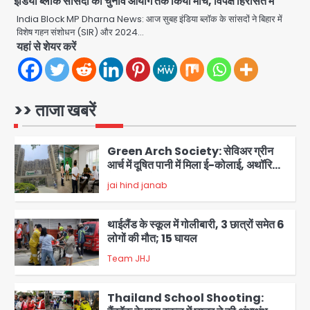
इंडिया ब्लॉक सांसदों का चुनाव आयोग तक किया मार्च, विपक्ष हिरासत में
224 ट्रांसफार्मर ठप, 798 करोड़ रुपये का
India Block MP Dharna News: आज सुबह इंडिया ब्लॉक के सांसदों ने बिहार में
नुकसान
विशेष गहन संशोधन (SIR) और 2024…
Team JHJ
5
यहां से शेयर करें
Patna violence: पटना में सड़क हादसे में
युवक की मौत के बाद भड़की हिंसा, उपद्रवियों ने
फूंकीं 10 गाड़ियां, ट्रैफिक पोस्ट और स्लीपर
>> ताजा खबरें
jai hind janab
बस भी जलाई, NH-30 जाम
1
Green Arch Society: सेविअर ग्रीन
आर्च में दूषित पानी में मिला ई-कोलाई, अथॉरिटी
ने शुरू की सैंपलिंग जांच
jai hind janab
2
थाईलैंड के स्कूल में गोलीबारी, 3 छात्रों समेत 6
लोगों की मौत; 15 घायल
Team JHJ
3
Thailand School Shooting:
बैंकॉक के पास स्कूल में छात्र ने की अंधाधुंध