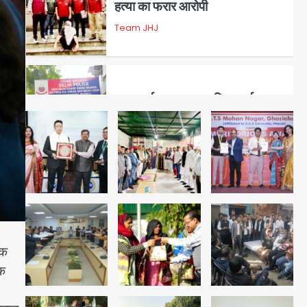
डबल मर्डर का मुख्य साजिशकर्ता
क्राइम ब्रांच के हत्थे
Team JHJ
4
रोहित चौधरी गैंग का कुख्यात बदमाश
राजस्थान से गिरफ्तार
Team JHJ
5
पुरा महादेव से बेटियों के स्वास्थ्य और
एक
सुरक्षा का संदेश
एक
Team JHJ
1