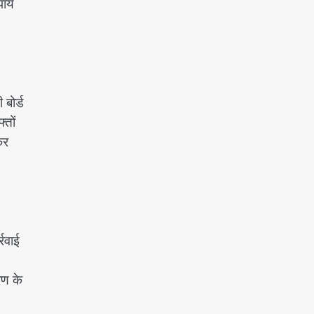
पाय
रोहित चौधरी गैंग का कुख्यात बदमाश
राजस्थान से गिरफ्तार
Team JHJ
5
बोर्ड
्तों
कर
्रवाई
रण के