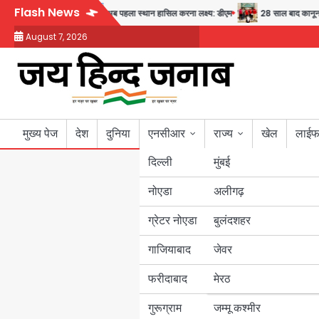
Skip
Flash News
य और सुरक्षा का संदेश
अब पहला स्थान हासिल करना लक्ष्य: डीएम
28 साल बाद कानून के शिक
to
August 7, 2026
content
मुख्य पेज
देश
दुनिया
एनसीआर
राज्य
खेल
लाईफ
दिल्ली
मुंबई
नोएडा
उत्तर प्रदेश
अलीगढ़
ग्रेटर नोएडा
बुलंदशहर
बिहार
गाजियाबाद
जेवर
पंजाब
फरीदाबाद
मेरठ
हरियाणा
गुरूग्राम
जम्मू कश्मीर