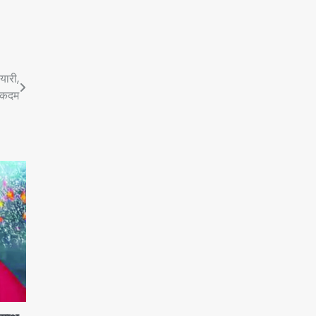
यारी,
ा कदम