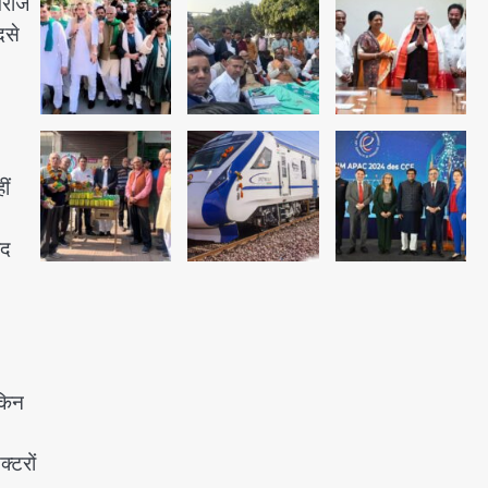
वराज
अब पहला स्थान हासिल करना लक्ष्य:
दसे
डीएम
Team JHJ
2
28 साल बाद कानून के शिकंजे में आया
ीं
हत्या का फरार आरोपी
।
Team JHJ
ाद
3
डबल मर्डर का मुख्य साजिशकर्ता
क्राइम ब्रांच के हत्थे
ेकिन
Team JHJ
4
्टरों