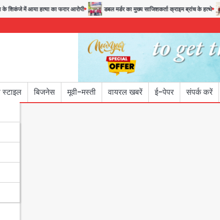
ंजे में आया हत्या का फरार आरोपी
डबल मर्डर का मुख्य साजिशकर्ता क्राइम ब्रांच के हत्थे
र
 स्टाइल
बिजनेस
मूवी-मस्ती
वायरल खबरें
ई-पेपर
संपर्क करें