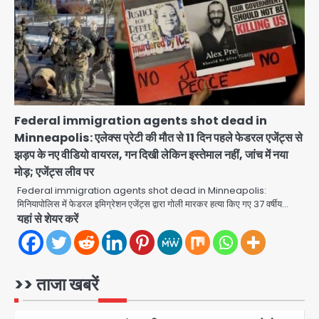
पेट्रोल बम से हमला
Rasra Assembly seat: बसपा के
इकलौते विधायक उमाशंकर सिंह का निधन, दो
साल से कैंसर से जूझ रहे थे
Avinash Kumar
4
डीएम अस्मिता लाल ने गोद में उठाकर दिया
अपनत्व का सहारा
Federal immigration agents shot dead in
Minneapolis: एलेक्स प्रेटी की मौत से 11 दिन पहले फेडरल एजेंट्स से
Team JHJ
5
झड़प के नए वीडियो वायरल, गन दिखी लेकिन इस्तेमाल नहीं, जांच में नया
मोड़; एजेंट्स लीव पर
आॅपरेशन विस्टा 1.0: वीजा शर्तों का उल्लंघन
Federal immigration agents shot dead in Minneapolis:
करने वाले 11 बांग्लादेशी नागरिक सेंट्रल जिला
मिनियापोलिस में फेडरल इमिग्रेशन एजेंट्स द्वारा गोली मारकर हत्या किए गए 37 वर्षीय…
पुलिस के हत्थे चढ़े
Team JHJ
यहां से शेयर करें
1
स्वतंत्रता दिवस पर फूलप्रूफ सुरक्षा को लेकर
दिल्ली पुलिस मुख्यालय में मंथन
>> ताजा खबरें
Team JHJ
2