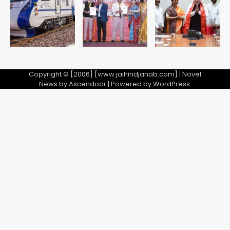
Copyright © [2006] [www.jaihindjanab.com] | Novel
News by
Ascendoor
| Powered by
WordPress
.