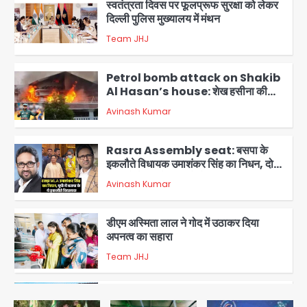
Petrol bomb attack on Shakib
Al Hasan’s house: शेख हसीना की
वर्चुअल प्रेस कॉन्फ्रेंस में जुड़ने पर भड़का
Avinash Kumar
गुस्सा, शाकिब अल हसन के मगुरा स्थित घर पर
3
पेट्रोल बम से हमला
Rasra Assembly seat: बसपा के
इकलौते विधायक उमाशंकर सिंह का निधन, दो
साल से कैंसर से जूझ रहे थे
Avinash Kumar
4
डीएम अस्मिता लाल ने गोद में उठाकर दिया
अपनत्व का सहारा
Team JHJ
5
आॅपरेशन विस्टा 1.0: वीजा शर्तों का उल्लंघन
करने वाले 11 बांग्लादेशी नागरिक सेंट्रल जिला
पुलिस के हत्थे चढ़े
Team JHJ
1
स्वतंत्रता दिवस पर फूलप्रूफ सुरक्षा को लेकर