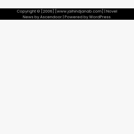
Copyright © [2006] [www.jaihindjanab.com] | Novel
News by
Ascendoor
| Powered by
WordPress
.