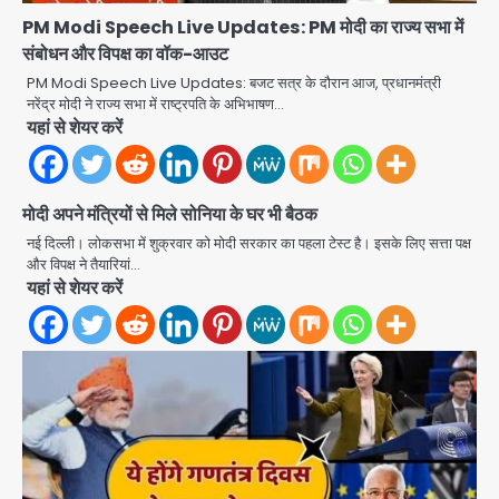
PM Modi Speech Live Updates: PM मोदी का राज्‍य सभा में
संबोधन और विपक्ष का वॉक-आउट
PM Modi Speech Live Updates: बजट सत्र के दौरान आज, प्रधानमंत्री
नरेंद्र मोदी ने राज्य सभा में राष्ट्रपति के अभिभाषण…
यहां से शेयर करें
मोदी अपने मंत्रियों से मिले सोनिया के घर भी बैठक
नई दिल्ली। लोकसभा में शुक्रवार को मोदी सरकार का पहला टेस्ट है। इसके लिए सत्ता पक्ष
और विपक्ष ने तैयारियां…
यहां से शेयर करें
Jeff Bezos Liverpool stake
deal: अमेजन फाउंडर और एडुआर्डो सावेरिन
का निवेश
Avinash Kumar
2
Student protest in Ranchi: छात्र
पुलिस से भिड़े, आंसू गैस और वाटर कैनन का
इस्तेमाल
Avinash Kumar
3