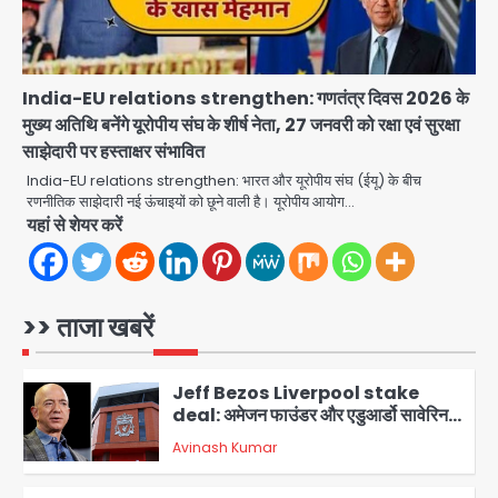
JP Greens Cosmos Society:
सुविधाओं के लिए संघर्ष कर रहे निवासी, गिरता
प्लास्टर और कमजोर सुरक्षा बनी बड़ी चुनौती
Avinash Kumar
India-EU relations strengthen: गणतंत्र दिवस 2026 के
4
मुख्य अतिथि बनेंगे यूरोपीय संघ के शीर्ष नेता, 27 जनवरी को रक्षा एवं सुरक्षा
साझेदारी पर हस्ताक्षर संभावित
Greater Noida: बाइक सवार को बचाते
समय निर्माणाधीन नाले में गिरी कार, ड्राइवर
India-EU relations strengthen: भारत और यूरोपीय संघ (ईयू) के बीच
बाल-बाल बचा
रणनीतिक साझेदारी नई ऊंचाइयों को छूने वाली है। यूरोपीय आयोग…
Avinash Kumar
यहां से शेयर करें
5
colombia earthquake: रिक्टर
स्केल पर 7.4 की तीव्रता, चोको प्रांत में
तबाही, बोगोटा से वेनेजुएला सीमा तक झटके
>> ताजा खबरें
Avinash Kumar
महसूस
1
Jeff Bezos Liverpool stake
deal: अमेजन फाउंडर और एडुआर्डो सावेरिन
का निवेश
Avinash Kumar
2