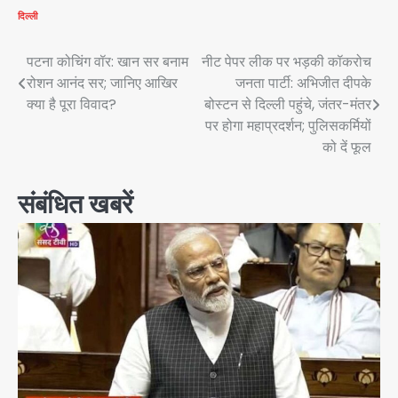
दिल्ली
Post
पटना कोचिंग वॉर: खान सर बनाम
नीट पेपर लीक पर भड़की कॉकरोच
रोशन आनंद सर; जानिए आखिर
जनता पार्टी: अभिजीत दीपके
navigation
क्या है पूरा विवाद?
बोस्टन से दिल्ली पहुंचे, जंतर-मंतर
पर होगा महाप्रदर्शन; पुलिसकर्मियों
को दें फूल
संबंधित खबरें