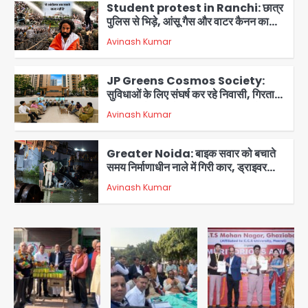
Student protest in Ranchi: छात्र
पुलिस से भिड़े, आंसू गैस और वाटर कैनन का
इस्तेमाल
Avinash Kumar
3
JP Greens Cosmos Society:
सुविधाओं के लिए संघर्ष कर रहे निवासी, गिरता
प्लास्टर और कमजोर सुरक्षा बनी बड़ी चुनौती
Avinash Kumar
4
Greater Noida: बाइक सवार को बचाते
समय निर्माणाधीन नाले में गिरी कार, ड्राइवर
बाल-बाल बचा
Avinash Kumar
5
colombia earthquake: रिक्टर
स्केल पर 7.4 की तीव्रता, चोको प्रांत में
तबाही, बोगोटा से वेनेजुएला सीमा तक झटके
Avinash Kumar
महसूस
1
Jeff Bezos Liverpool stake