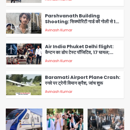
Shooting: सिक्योरिटी गार्ड की गोली से 17
वर्षीय किशोर की मौत
Avinash Kumar
3
Air India Phuket Delhi flight:
कैप्टन का डोप टेस्ट पॉजिटिव, 17 घायल;
DGCA जांच जारी
Avinash Kumar
4
Baramati Airport Plane Crash:
रनवे पर ट्रेनी विमान क्रैश, जांच शुरू
Avinash Kumar
5
Shaheen Bagh News: बारिश के बाद
शाहीन बाग में जलभराव और गड्ढे, सीवर काम से
लोग परेशान
Avinash Kumar
1
Zepto Dhoom: ग्रेटर नोएडा के धूम
मानिकपुर Zepto वेयरहाउस में वेतन कटौती