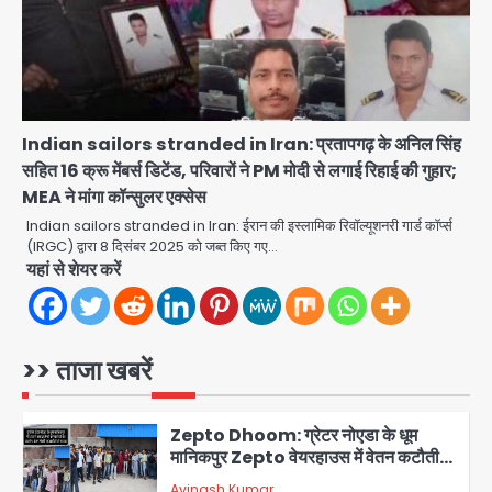
Air India Phuket Delhi flight:
कैप्टन का डोप टेस्ट पॉजिटिव, 17 घायल;
DGCA जांच जारी
Avinash Kumar
4
Baramati Airport Plane Crash:
Indian sailors stranded in Iran: प्रतापगढ़ के अनिल सिंह
रनवे पर ट्रेनी विमान क्रैश, जांच शुरू
सहित 16 क्रू मेंबर्स डिटेंड, परिवारों ने PM मोदी से लगाई रिहाई की गुहार;
Avinash Kumar
5
MEA ने मांगा कॉन्सुलर एक्सेस
Indian sailors stranded in Iran: ईरान की इस्लामिक रिवॉल्यूशनरी गार्ड कॉर्प्स
Shaheen Bagh News: बारिश के बाद
(IRGC) द्वारा 8 दिसंबर 2025 को जब्त किए गए…
शाहीन बाग में जलभराव और गड्ढे, सीवर काम से
यहां से शेयर करें
लोग परेशान
Avinash Kumar
1
Zepto Dhoom: ग्रेटर नोएडा के धूम
>> ताजा खबरें
मानिकपुर Zepto वेयरहाउस में वेतन कटौती
को लेकर 100 से ज्यादा कर्मचारियों का विरोध
Avinash Kumar
प्रदर्शन
2
Parshvanath Building