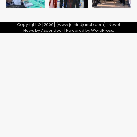
Copyright © [2006] [www.jaihindjanab.com] | Novel
News by
Ascendoor
| Powered by
WordPress
.