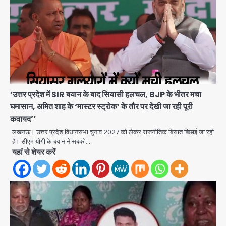
’उत्तर प्रदेश में SIR बयान के बाद सियासी हलचल, BJP के भीतर मचा
घमासान, अमित शाह के ‘मास्टर स्ट्रोक’ के तौर पर देखी जा रही पूरी
कवायद’’
Zepto Dhoom: ग्रेटर नोएडा के धूम
लखनऊ। उत्तर प्रदेश विधानसभा चुनाव 2027 को लेकर राजनीतिक बिसात बिछाई जा रही
मानिकपुर Zepto वेयरहाउस में वेतन कटौती
है। सीएम योगी के बयान ने सबको…
को लेकर 100 से ज्यादा कर्मचारियों का विरोध
Avinash Kumar
यहां से शेयर करें
प्रदर्शन
2
Parshvanath Building
Shooting: सिक्योरिटी गार्ड की गोली से 17
वर्षीय किशोर की मौत
Avinash Kumar
3