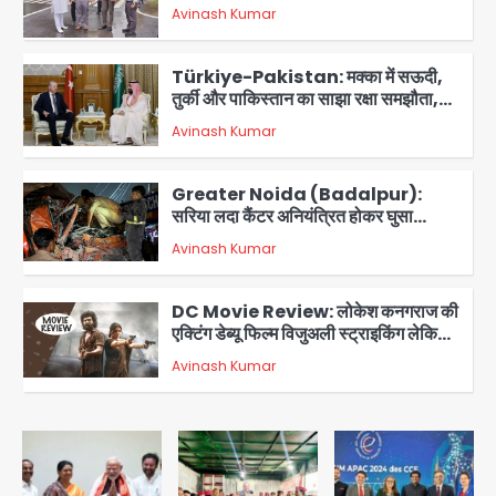
प्राधिकरण ने संभाला मोर्चा, सेक्टर 105
Avinash Kumar
आरडब्ल्यूए ने जताया आभार
2
Türkiye-Pakistan: मक्का में सऊदी,
तुर्की और पाकिस्तान का साझा रक्षा समझौता,
जानें इसके मायने
Avinash Kumar
3
Greater Noida (Badalpur):
सरिया लदा कैंटर अनियंत्रित होकर घुसा
किराना दुकान में , ड्राइवर की मौत
Avinash Kumar
4
DC Movie Review: लोकेश कनगराज की
एक्टिंग डेब्यू फिल्म विजुअली स्ट्राइकिंग लेकिन
स्क्रीनप्ले में कमजोर, लेकिन कहानी अधूरी रह
Avinash Kumar
5
गई, 3 स्टार रेटिंग
Felix Hospital Noida: फेलिक्स
हॉस्पिटल और नोएडा लोक मंच की पहल, अब
सिर्फ 30 रुपये में मिलेगी 24 घंटे ऑनलाइन
Avinash Kumar
1
डॉक्टर परामर्श सुविधा