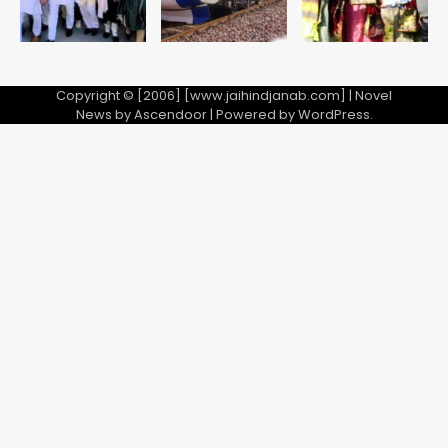
Copyright © [2006] [www.jaihindjanab.com] | Novel
News by
Ascendoor
| Powered by
WordPress
.