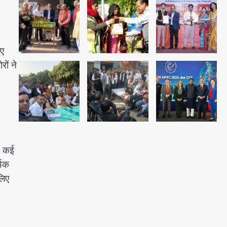
अब पहला स्थान हासिल करना लक्ष्य:
डीएम
ुए
Team JHJ
2
ों ने
28 साल बाद कानून के शिकंजे में आया
हत्या का फरार आरोपी
Team JHJ
3
। कई
थिक
डबल मर्डर का मुख्य साजिशकर्ता
लिए
क्राइम ब्रांच के हत्थे
Team JHJ
4