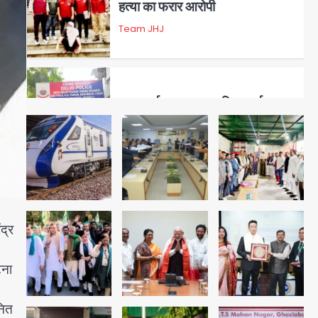
डबल मर्डर का मुख्य साजिशकर्ता
क्राइम ब्रांच के हत्थे
Team JHJ
4
रोहित चौधरी गैंग का कुख्यात बदमाश
राजस्थान से गिरफ्तार
Team JHJ
द्र
5
पुरा महादेव से बेटियों के स्वास्थ्य और
टना
सुरक्षा का संदेश
Team JHJ
नित
1