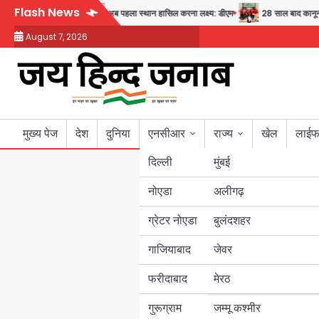
Skip
Flash News
्य और सुरक्षा का संदेश
अब पहला स्थान हासिल करना लक्ष्य: डीएम
28 साल बाद कानून के शि
to
August 7, 2026
content
मुख्य पेज
देश
दुनिया
एनसीआर
राज्य
खेल
लाईफ
दिल्ली
मुंबई
नोएडा
उत्तर प्रदेश
अलीगढ़
ग्रेटर नोएडा
बुलंदशहर
बिहार
गाजियाबाद
जेवर
पंजाब
फरीदाबाद
मेरठ
हरियाणा
गुरूग्राम
जम्मू कश्मीर