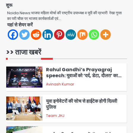
Team JHJ
5
शुरू
Noida News:भाजपा महिला मोर्चा की राष्ट्रीय उपाध्यक्ष व यूपी की प्रभारी रेखा गुप्ता
Noida Sector-49: सेक्टर-49 में 18
का परी चौक पर भाजपा कार्यकर्ताओं एवं…
साल की मेड ने की खुदकुशी, शरीर पर नहीं मिली
यहां से शेयर करें
कोई बाहरी
Avinash Kumar
1
Rahul Gandhi’s Prayagraj
>> ताजा खबरें
speech: युवाओं को ‘दर्द, डेटा, दौलत’ का
संदेश, बीजेपी का वार
Avinash Kumar
2
युवा इनोवेटरों की सोच से हाईटेक होगी दिल्ली
पुलिस
Team JHJ
3
सुदर्शन शक्ति-वी अभ्यास में मॉक आॅपरेशन
Team JHJ