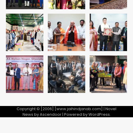
सुदर्शन शक्ति-वी अभ्यास में मॉक आॅपरेशन
Team JHJ
4
एयरपोर्ट का फर्जी कर्मचारी बनकर 3 लाख
उड़ाए, अब पहुंचा सलाखों के पीछे
Team JHJ
5
Copyright © [2006] [www.jaihindjanab.com] | Novel
News by
Ascendoor
| Powered by
WordPress
.