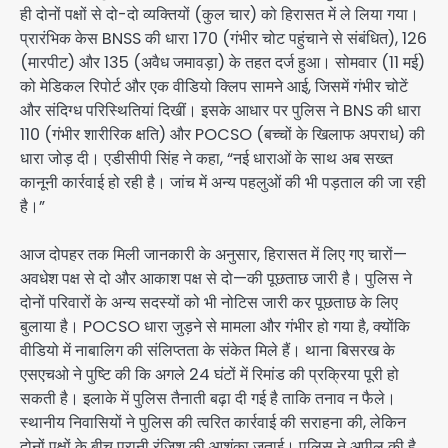
ही दोनों पक्षों से दो-दो व्यक्तियों (कुल चार) को हिरासत में ले लिया गया।
प्रारंभिक केस BNSS की धारा 170 (गंभीर चोट पहुंचाने से संबंधित), 126
(मारपीट) और 135 (अवैध जमावड़ा) के तहत दर्ज हुआ। सोमवार (11 मई)
को मेडिकल रिपोर्ट और एक वीडियो क्लिप सामने आई, जिसमें गंभीर चोटें
और संदिग्ध परिस्थितियां दिखीं। इसके आधार पर पुलिस ने BNS की धारा
110 (गंभीर शारीरिक क्षति) और POCSO (बच्चों के खिलाफ अपराध) की
धारा जोड़ दी। एडीसीपी सिंह ने कहा, “नई धाराओं के साथ अब सख्त
कानूनी कार्रवाई हो रही है। जांच में अन्य पहलुओं की भी पड़ताल की जा रही
है।”
आज दोपहर तक मिली जानकारी के अनुसार, हिरासत में लिए गए चारों—
अवधेश पक्ष से दो और आकाश पक्ष से दो—की पूछताछ जारी है। पुलिस ने
दोनों परिवारों के अन्य सदस्यों को भी नोटिस जारी कर पूछताछ के लिए
बुलाया है। POCSO धारा जुड़ने से मामला और गंभीर हो गया है, क्योंकि
वीडियो में नाबालिग की संलिप्तता के संकेत मिले हैं। थाना बिसरख के
एसएचओ ने पुष्टि की कि अगले 24 घंटों में रिमांड की प्रक्रिया पूरी हो
सकती है। इलाके में पुलिस तैनाती बढ़ा दी गई है ताकि तनाव न फैले।
स्थानीय निवासियों ने पुलिस की त्वरित कार्रवाई की सराहना की, लेकिन
दोनों पक्षों के बीच पुरानी रंजिश की आशंका जताई। पुलिस ने अपील की है