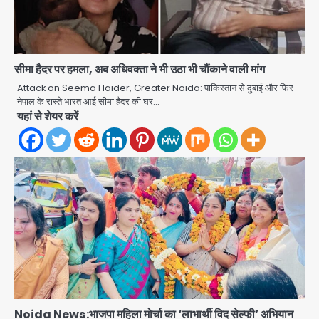
Rahul Gandhi’s Prayagraj
सीमा हैदर पर हमला, अब अधिवक्ता ने भी उठा भी चौंकाने वाली मांग
speech: युवाओं को ‘दर्द, डेटा, दौलत’ का
संदेश, बीजेपी का वार
Attack on Seema Haider, Greater Noida: पाकिस्तान से दुबाई और फिर
Avinash Kumar
नेपाल के रास्ते भारत आई सीमा हैदर की घर…
2
यहां से शेयर करें
युवा इनोवेटरों की सोच से हाईटेक होगी दिल्ली
पुलिस
Team JHJ
3
सुदर्शन शक्ति-वी अभ्यास में मॉक आॅपरेशन
Team JHJ
4
एयरपोर्ट का फर्जी कर्मचारी बनकर 3 लाख
उड़ाए, अब पहुंचा सलाखों के पीछे
Noida News:भाजपा महिला मोर्चा का ‘लाभार्थी विद सेल्फी’ अभियान