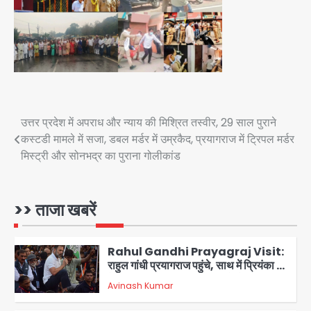
3
Narela Road Accident: हरियाणा
पुलिस के सब-इंस्पेक्टर के बेटे ने मर्सिडीज से
मारी टक्कर, 70 वर्षीय राहगीर महिला की मौत
jai hind janab
4
UPI fee dispute: आम लोगों की जेब नहीं,
मर्चेंट्स पर बोझ, पर पर्दे के पीछे ट्रंप का दबाव?
Post
उत्तर प्रदेश में अपराध और न्याय की मिश्रित तस्वीर, 29 साल पुराने
कस्टडी मामले में सजा, डबल मर्डर में उम्रकैद, प्रयागराज में ट्रिपल मर्डर
Avinash Kumar
5
navigation
मिस्ट्री और सोनभद्र का पुराना गोलीकांड
Noida Bal Bharati School
Notice: सेक्टर-21 के बाल भारती स्कूल में
बिना खिड़की-वेंटिलेशन बेसमेंट में चल रही थी
>> ताजा खबरें
Avinash Kumar
8वीं की क्लास, NCPCR की शिकायत पर
1
भेजा नोटिस
Rahul Gandhi Prayagraj Visit:
राहुल गांधी प्रयागराज पहुंचे, साथ में प्रियंका की
बेटी मिराया; केपी ग्राउंड में छात्रों से संवाद,
Avinash Kumar
2
सिर्फ 5 हजार मौजूद