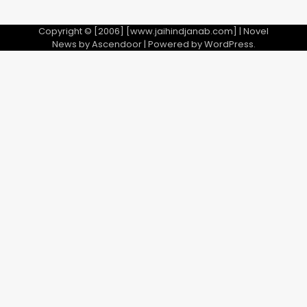
Copyright © [2006] [www.jaihindjanab.com] | Novel
News by
Ascendoor
| Powered by
WordPress
.