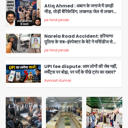
Atiq Ahmed : अबान के जनाजे में उमड़ी
भीड़, तोड़ी बैरिकेडिंग; लखनऊ जेल से लखनऊ
पहुंचा उमर
jai hind janab
3
Narela Road Accident: हरियाणा
पुलिस के सब-इंस्पेक्टर के बेटे ने मर्सिडीज से
मारी टक्कर, 70 वर्षीय राहगीर महिला की मौत
jai hind janab
4
UPI fee dispute: आम लोगों की जेब नहीं,
मर्चेंट्स पर बोझ, पर पर्दे के पीछे ट्रंप का दबाव?
Avinash Kumar
5
Noida Bal Bharati School
Notice: सेक्टर-21 के बाल भारती स्कूल में
बिना खिड़की-वेंटिलेशन बेसमेंट में चल रही थी
Avinash Kumar
8वीं की क्लास, NCPCR की शिकायत पर
1
भेजा नोटिस
Rahul Gandhi Prayagraj Visit: