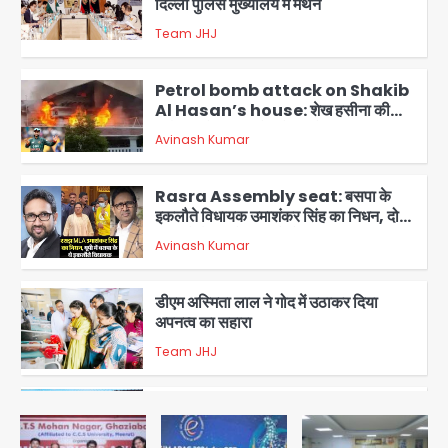
Petrol bomb attack on Shakib
Al Hasan’s house: शेख हसीना की
वर्चुअल प्रेस कॉन्फ्रेंस में जुड़ने पर भड़का
Avinash Kumar
गुस्सा, शाकिब अल हसन के मगुरा स्थित घर पर
3
पेट्रोल बम से हमला
Rasra Assembly seat: बसपा के
इकलौते विधायक उमाशंकर सिंह का निधन, दो
साल से कैंसर से जूझ रहे थे
Avinash Kumar
4
डीएम अस्मिता लाल ने गोद में उठाकर दिया
अपनत्व का सहारा
Team JHJ
5
आॅपरेशन विस्टा 1.0: वीजा शर्तों का उल्लंघन
करने वाले 11 बांग्लादेशी नागरिक सेंट्रल जिला
पुलिस के हत्थे चढ़े
Team JHJ
1
स्वतंत्रता दिवस पर फूलप्रूफ सुरक्षा को लेकर