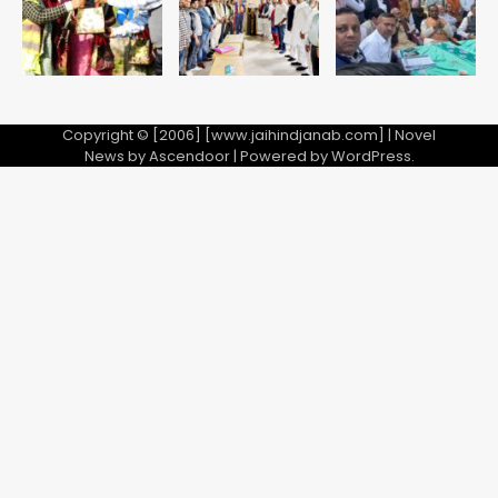
Copyright © [2006] [www.jaihindjanab.com] | Novel
News by
Ascendoor
| Powered by
WordPress
.