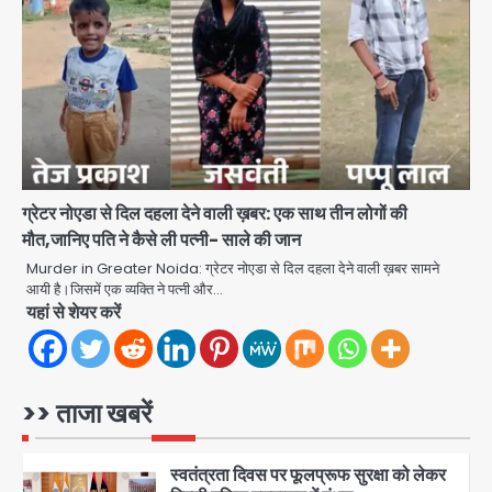
पेट्रोल बम से हमला
Rasra Assembly seat: बसपा के
इकलौते विधायक उमाशंकर सिंह का निधन, दो
साल से कैंसर से जूझ रहे थे
Avinash Kumar
4
डीएम अस्मिता लाल ने गोद में उठाकर दिया
अपनत्व का सहारा
Team JHJ
ग्रेटर नोएडा से दिल दहला देने वाली ख़बर: एक साथ तीन लोगों की
5
मौत,जानिए पति ने कैसे ली पत्नी- साले की जान
आॅपरेशन विस्टा 1.0: वीजा शर्तों का उल्लंघन
Murder in Greater Noida: ग्रेटर नोएडा से दिल दहला देने वाली ख़बर सामने
करने वाले 11 बांग्लादेशी नागरिक सेंट्रल जिला
आयी है।जिसमें एक व्यक्ति ने पत्नी और…
पुलिस के हत्थे चढ़े
यहां से शेयर करें
Team JHJ
1
स्वतंत्रता दिवस पर फूलप्रूफ सुरक्षा को लेकर
दिल्ली पुलिस मुख्यालय में मंथन
>> ताजा खबरें
Team JHJ
2