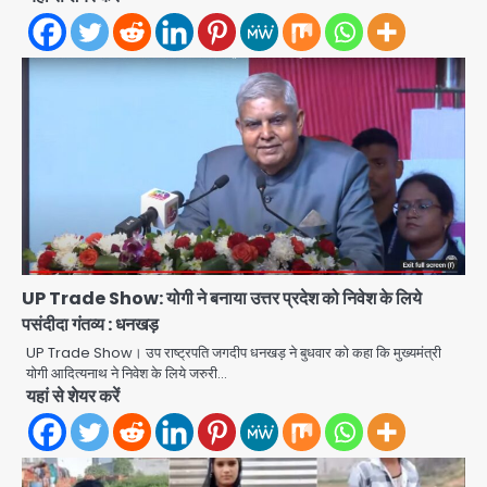
स्वतंत्रता दिवस पर फूलप्रूफ सुरक्षा को लेकर
UP Trade Show: योगी ने बनाया उत्तर प्रदेश को निवेश के लिये
दिल्ली पुलिस मुख्यालय में मंथन
पसंदीदा गंतव्य : धनखड़
Team JHJ
2
UP Trade Show। उप राष्ट्रपति जगदीप धनखड़ ने बुधवार को कहा कि मुख्यमंत्री
योगी आदित्यनाथ ने निवेश के लिये जरुरी…
यहां से शेयर करें
Petrol bomb attack on Shakib
Al Hasan’s house: शेख हसीना की
वर्चुअल प्रेस कॉन्फ्रेंस में जुड़ने पर भड़का
Avinash Kumar
गुस्सा, शाकिब अल हसन के मगुरा स्थित घर पर
3