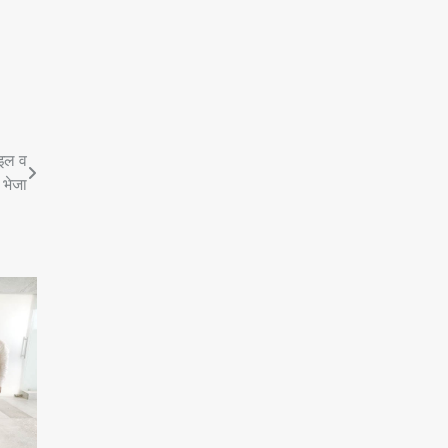
ाइल व
 भेजा