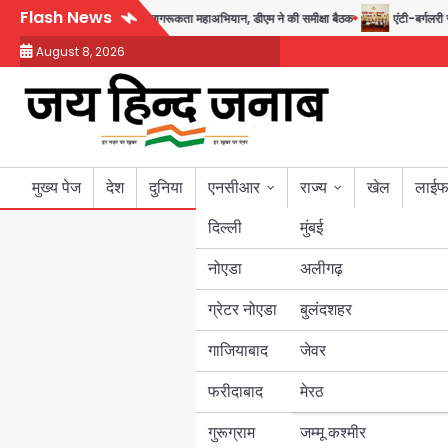
Skip
Flash News
 तक चलेगा जन-जागरूकता महाअभियान, डीएम ने की समीक्षा बैठक
एंटी-बर्गलरी सेल की बड़ी
to
August 8, 2026
content
मुख्य पेज
देश
दुनिया
एनसीआर
राज्य
खेल
लाईफ
दिल्ली
मुंबई
नोएडा
उत्तर प्रदेश
अलीगढ़
ग्रेटर नोएडा
बुलंदशहर
बिहार
गाजियाबाद
जेवर
पंजाब
फरीदाबाद
मेरठ
हरियाणा
गुरूग्राम
जम्मू कश्मीर