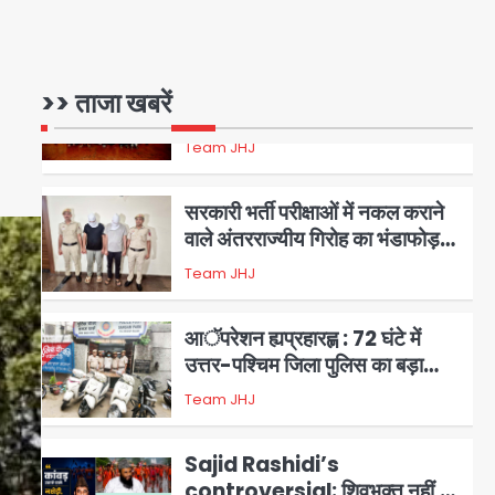
वाले गिरोह का भंडाफोड़
Team JHJ
2
सरकारी भर्ती परीक्षाओं में नकल कराने
>> ताजा खबरें
वाले अंतरराज्यीय गिरोह का भंडाफोड़,
मास्टरमाइंड समेत 7 गिरफ्तार
Team JHJ
3
आॅपरेशन ह्यप्रहारह्ण : 72 घंटे में
उत्तर-पश्चिम जिला पुलिस का बड़ा
एक्शन
Team JHJ
4
Sajid Rashidi’s
controversial: शिवभक्त नहीं,
आतंकवादी हैं’, मौलाना का कांवड़ियों पर
Avinash Kumar
5
विवादित बयान, BJP विधायक ने कराई
FIR, NSA की मांग
Har Ghar Tiranga