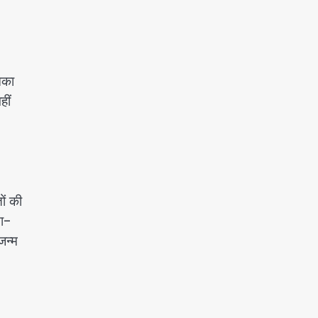
नका
हीं
ों की
सा-
जन्म