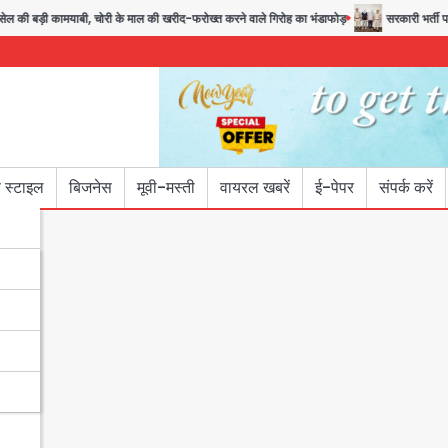
 कामयाबी, चोरी के माल की खरीद-फरोख्त करने वाले गिरोह का भंडाफोड़
सरकारी भर्ती परीक्षाओं में
 स्टाइल
बिजनेस
मूवी-मस्ती
वायरल खबरें
ई-पेपर
संपर्क करें