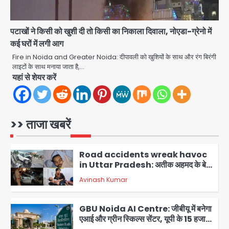
एक्सप्रेसवे से दिल्ली-हरियाणा से सीधे जुड़ेगा
मोहम्मद इमरान
4
नोएडा एयरपोर्ट, 4000 करोड़ रुपये की लागत
से बनेगा 6-लेन एक्सप्रेसवे
पटाखों ने किसी को खुशी दी तो किसी का निकाला दिवाला, नोएडा-ग्रेनो में
Heavy rains wreak havoc in
कई घरों में लगी आग
Uttarakhand: भूस्खलन से यमुनोत्री,
केदारनाथ और सिमली-ग्वालदम हाईवे बंद,
Fire in Noida and Greater Noida: दीपावली को खुशियों के साथ और रंग बिरंगी
jai hind janab
चमोली-उत्तरकाशी में श्रद्धालु फंसे, नदियां खतरे
लाइटों के साथ मनाया जाता है,…
5
के निशान के पार
यहां से शेयर करें
Air India Flight Turbulence: हवा
में 5 मिनट तक कांपी फ्लाइट, क्रू मेंबर्स को रीढ़
की हड्डी में गंभीर चोट; नागरिक उड्डयन मंत्री
Avinash Kumar
पहुंचे अस्पताल
1
>> ताजा खबरें
Road accidents wreak havoc
in Uttar Pradesh: अतीक अहमद के बेटे
अबान की मौत, हमीरपुर में बस-टैंकर भिड़ंत में
Avinash Kumar
तीन की जान गई
2
GBU Noida AI Centre: जीबीयू में बनेगा
एआई और ग्रीन स्किल्स सेंटर, यूपी के 15 हजार
युवाओं को मिलेगा फ्री ट्रेनिंग
Avinash Kumar
3