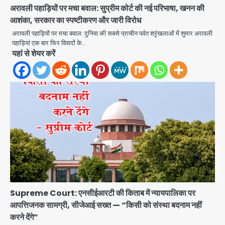
अरावली पहाड़ियों पर मचा बवाल: सुप्रीम कोर्ट की नई परिभाषा, खनन की
आशंका, सरकार का स्पष्टीकरण और जारी विरोध
Minor daughter abuse case in
Noida: 7 साल की मासूम बेटी के साथ
अरावली पहाड़ियों पर मचा बवाल: दुनिया की सबसे प्राचीन पर्वत श्रृंखलाओं में शुमार अरावली
अश्लील हरकत करने वाले पिता को मां ने रंगेहाथ
पहाड़ियां एक बार फिर विवादों के…
Avinash Kumar
यहां से शेयर करें
पकड़ा, पुलिस ने किया गिरफ्तार
2
Rapido Driver Mobile
Snatcher: नोएडा में रैपिडो चालक निकला
मोबाइल स्नैचर गैंग का मास्टरमाइंड, जीरा-बॉल
Avinash Kumar
बेचने वालों को बेचता था चोरी के फोन; 8
3
गिरफ्तार, 98 मोबाइल और 450 पार्ट्स बरामद
Dankaur accident: गंग नहर पटरी मार्ग
पर तेज रफ्तार कार ने ली पति-पत्नी की जान,
गांव में मातम
Avinash Kumar
4
Greater Noida road accident:
Supreme Court: एनसीईआरटी की किताब में न्यायपालिका पर
तेज रफ्तार कार की टक्कर से बाइक सवार दो
युवकों की मौत, परिवारों में मातम
आपत्तिजनक सामग्री, सीजेआई सख्त — “किसी को संस्था बदनाम नहीं
Avinash Kumar
5
करने देंगे”