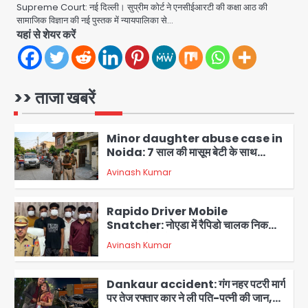
Supreme Court: नई दिल्ली। सुप्रीम कोर्ट ने एनसीईआरटी की कक्षा आठ की
Video call funeral: सोनीपत वृद्धाश्रम
सामाजिक विज्ञान की नई पुस्तक में न्यायपालिका से…
में कपड़ा व्यापारी शिवचरण रामरत्न गुप्ता की मौत:
यहां से शेयर करें
तीनों बेटियों ने वीडियो कॉल पर देखा अंतिम
Avinash Kumar
संस्कार, भेजे ₹5100; अस्थियां लेने भी नहीं
1
पहुंचीं
Minor daughter abuse case in
>> ताजा खबरें
Noida: 7 साल की मासूम बेटी के साथ
अश्लील हरकत करने वाले पिता को मां ने रंगेहाथ
Avinash Kumar
पकड़ा, पुलिस ने किया गिरफ्तार
2
Rapido Driver Mobile
Snatcher: नोएडा में रैपिडो चालक निकला
मोबाइल स्नैचर गैंग का मास्टरमाइंड, जीरा-बॉल
Avinash Kumar
बेचने वालों को बेचता था चोरी के फोन; 8
3
गिरफ्तार, 98 मोबाइल और 450 पार्ट्स बरामद
Dankaur accident: गंग नहर पटरी मार्ग
पर तेज रफ्तार कार ने ली पति-पत्नी की जान,
गांव में मातम
Avinash Kumar
4
Greater Noida road accident: