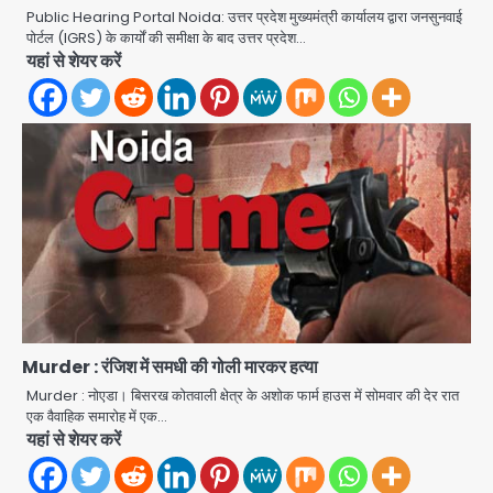
Public Hearing Portal Noida: उत्तर प्रदेश मुख्यमंत्री कार्यालय द्वारा जनसुनवाई
पोर्टल (IGRS) के कार्यों की समीक्षा के बाद उत्तर प्रदेश…
यहां से शेयर करें
Rahul Gandhi’s Prayagraj
speech: युवाओं को ‘दर्द, डेटा, दौलत’ का
संदेश, बीजेपी का वार
Murder : रंजिश में समधी की गोली मारकर हत्या
Avinash Kumar
2
Murder : नोएडा। बिसरख कोतवाली क्षेत्र के अशोक फार्म हाउस में सोमवार की देर रात
एक वैवाहिक समारोह में एक…
युवा इनोवेटरों की सोच से हाईटेक होगी दिल्ली
यहां से शेयर करें
पुलिस
Team JHJ