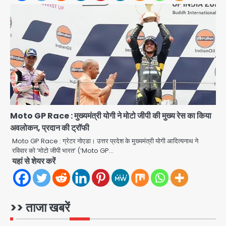
3
सुदर्शन शक्ति-वी अभ्यास में मॉक आॅपरेशन
Team JHJ
4
एयरपोर्ट का फर्जी कर्मचारी बनकर 3 लाख
उड़ाए, अब पहुंचा सलाखों के पीछे
Team JHJ
5
Moto GP Race : मुख्यमंत्री योगी ने मोटो जीपी की मुख्य रेस का किया
अवलोकन, प्रदान की ट्रॉफी
Noida Sector-49: सेक्टर-49 में 18
Moto GP Race : ग्रेटर नोएडा। उत्तर प्रदेश के मुख्यमंत्री योगी आदित्यनाथ ने
साल की मेड ने की खुदकुशी, शरीर पर नहीं मिली
रविवार को ‘मोटो जीपी भारत’ (‘Moto GP…
कोई बाहरी
Avinash Kumar
यहां से शेयर करें
1
Rahul Gandhi’s Prayagraj
speech: युवाओं को ‘दर्द, डेटा, दौलत’ का
>> ताजा खबरें
संदेश, बीजेपी का वार
Avinash Kumar
2