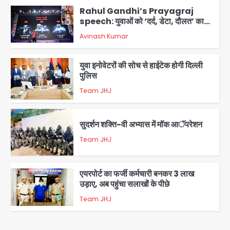
युवा इनोवेटरों की सोच से हाईटेक होगी दिल्ली
पुलिस
Team JHJ
3
सुदर्शन शक्ति-वी अभ्यास में मॉक आॅपरेशन
Team JHJ
4
एयरपोर्ट का फर्जी कर्मचारी बनकर 3 लाख
उड़ाए, अब पहुंचा सलाखों के पीछे
Team JHJ
5
Noida Sector-49: सेक्टर-49 में 18
साल की मेड ने की खुदकुशी, शरीर पर नहीं मिली
कोई बाहरी
Avinash Kumar
1