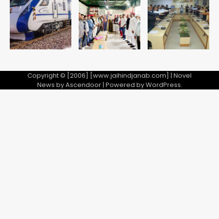
Copyright © [2006] [www.jaihindjanab.com] | Novel
News by
Ascendoor
| Powered by
WordPress
.