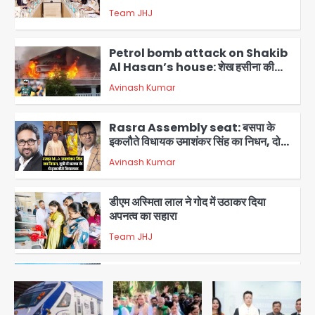
Team JHJ
2
Petrol bomb attack on Shakib
Al Hasan’s house: शेख हसीना की
वर्चुअल प्रेस कॉन्फ्रेंस में जुड़ने पर भड़का
Avinash Kumar
गुस्सा, शाकिब अल हसन के मगुरा स्थित घर पर
3
पेट्रोल बम से हमला
Rasra Assembly seat: बसपा के
इकलौते विधायक उमाशंकर सिंह का निधन, दो
साल से कैंसर से जूझ रहे थे
Avinash Kumar
4
डीएम अस्मिता लाल ने गोद में उठाकर दिया
अपनत्व का सहारा
Team JHJ
5
आॅपरेशन विस्टा 1.0: वीजा शर्तों का उल्लंघन
करने वाले 11 बांग्लादेशी नागरिक सेंट्रल जिला
पुलिस के हत्थे चढ़े
Team JHJ