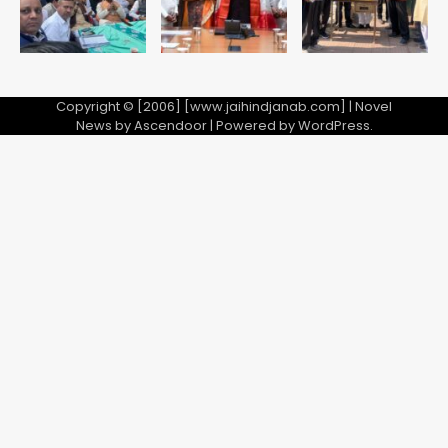
Copyright © [2006] [www.jaihindjanab.com] | Novel
News by
Ascendoor
| Powered by
WordPress
.