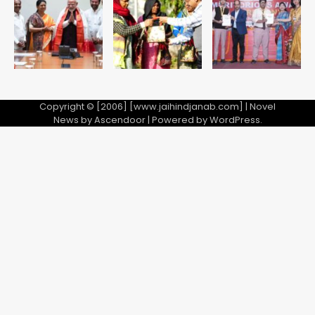
Avinash Kumar
5
Copyright © [2006] [www.jaihindjanab.com] | Novel
News by
Ascendoor
| Powered by
WordPress
.