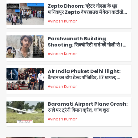
Zepto Dhoom: ग्रेटर नोएडा के धूम
मानिकपुर Zepto वेयरहाउस में वेतन कटौती
को लेकर 100 से ज्यादा कर्मचारियों का विरोध
Avinash Kumar
प्रदर्शन
2
Parshvanath Building
Shooting: सिक्योरिटी गार्ड की गोली से 17
वर्षीय किशोर की मौत
Avinash Kumar
3
Air India Phuket Delhi flight:
कैप्टन का डोप टेस्ट पॉजिटिव, 17 घायल;
DGCA जांच जारी
Avinash Kumar
4
Baramati Airport Plane Crash:
रनवे पर ट्रेनी विमान क्रैश, जांच शुरू
Avinash Kumar
5
Shaheen Bagh News: बारिश के बाद