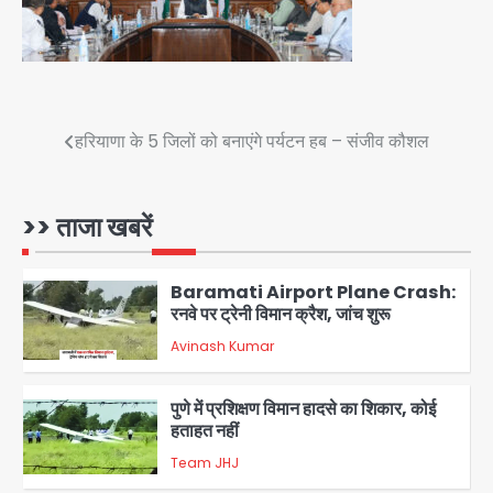
4
Taylor Swift: ट्रंप कैंपेन-व्हाइट हाउस
पोस्ट से हटाए गए गाने, जानें पूरा विवाद
Avinash Kumar
5
Post
हरियाणा के 5 जिलों को बनाएंगे पर्यटन हब – संजीव कौशल
Air India Phuket Delhi flight:
navigation
कैप्टन का डोप टेस्ट पॉजिटिव, 17 घायल;
DGCA जांच जारी
>> ताजा खबरें
Avinash Kumar
1
Baramati Airport Plane Crash:
रनवे पर ट्रेनी विमान क्रैश, जांच शुरू
Avinash Kumar
2
पुणे में प्रशिक्षण विमान हादसे का शिकार, कोई
हताहत नहीं
Team JHJ
3