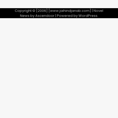
Copyright © [2006] [www.jaihindjanab.com] | Novel
News by
Ascendoor
| Powered by
WordPress
.