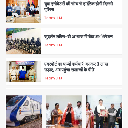
युवा इनोवेटरों की सोच से हाईटेक होगी दिल्ली
पुलिस
Team JHJ
3
सुदर्शन शक्ति-वी अभ्यास में मॉक आॅपरेशन
Team JHJ
4
एयरपोर्ट का फर्जी कर्मचारी बनकर 3 लाख
उड़ाए, अब पहुंचा सलाखों के पीछे
Team JHJ
5
Noida Sector-49: सेक्टर-49 में 18
साल की मेड ने की खुदकुशी, शरीर पर नहीं मिली
कोई बाहरी
Avinash Kumar
1
Rahul Gandhi’s Prayagraj