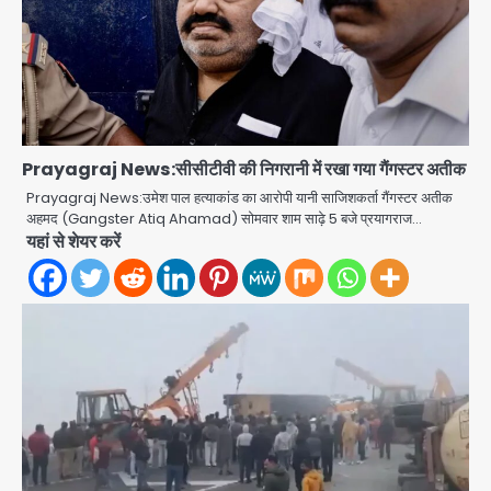
Prayagraj News:सीसीटीवी की निगरानी में रखा गया गैंगस्टर अतीक
Prayagraj News:उमेश पाल हत्याकांड का आरोपी यानी साजिशकर्ता गैंगस्टर अतीक
अहमद (Gangster Atiq Ahamad) सोमवार शाम साढ़े 5 बजे प्रयागराज…
Rahul Gandhi’s Prayagraj
यहां से शेयर करें
speech: युवाओं को ‘दर्द, डेटा, दौलत’ का
संदेश, बीजेपी का वार
Avinash Kumar
2
युवा इनोवेटरों की सोच से हाईटेक होगी दिल्ली
पुलिस
Team JHJ
3
सुदर्शन शक्ति-वी अभ्यास में मॉक आॅपरेशन